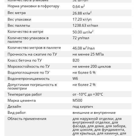
Норма упаковки в гофротару
2
0.64 м
Вес метра
2
26.88 кг/м
Вес упаковки
17.20 кг/уп
Вес паллеты
1238.63 кг/пал
Количество в метре
2
50.00 шт/м
Количество упаковок в
72 уп/пал
паллете
Количество метров в паллете
2
46.08 м
/пал
Прочность на сжатие по ТУ
не менее 25 МПа
Класс бетона по ТУ
B20
Морозостойкость по ТУ
не менее 200 циклов
Водопоглощение по ТУ
не более 6 %
Водонепроницаемость
W6
Допустимая погрешность в
не более 2 %
геометрии
Температура работ
от -10°C до +30°C
Марка цемента
M500
Дизайн
под кирпич
Вид работ
внешние и внутренние
Область применения
для наружной отделки, для
внутренней отделки, для
фасада, для дома, для забора,
для цоколя, для фундамента,
для крыльца, для камина, для