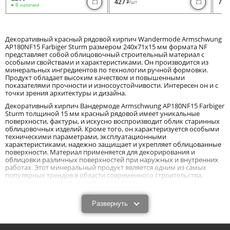
427
730
/шт
i
В наличии
Декоративный красный рядовой кирпич Wandermode Armschwung
AP180NF15 Farbiger Sturm размером 240x71x15 мм формата NF
представляет собой облицовочный строительный материал с
особыми свойствами и характеристиками. Он производится из
минеральных ингредиентов по технологии ручной формовки.
Продукт обладает высоким качеством и повышенными
показателями прочности и износоустойчивости. Интересен он и с
точки зрения архитектуры и дизайна.
Декоративный кирпич Вандермоде Armschwung AP180NF15 Farbiger
Sturm толщиной 15 мм красный рядовой имеет уникальные
поверхности, фактуры, и искусно воспроизводит облик старинных
облицовочных изделий. Кроме того, он характеризуется особыми
техническими параметрами, эксплуатационными
характеристиками, надежно защищает и укрепляет облицованные
поверхности. Материал применяется для декорирования и
облицовки различных поверхностей при наружных и внутренних
работах. Этот минеральный продукт является одним из самых
популярных трендов в области современного строительства,
архитектуры, и оформления интерьеров.
Характеристики, преимущества и особенности
Развернуть
применения декоративного кирпича
Wandermode Armschwung AP180NF15 Farbiger