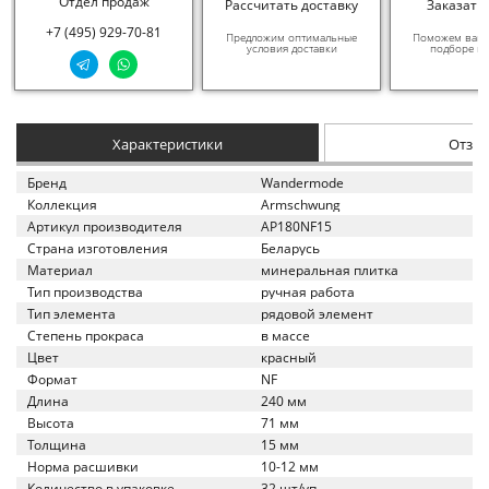
Отдел продаж
Рассчитать доставку
Заказать
+7 (495) 929-70-81
Предложим оптимальные
Поможем вам в
условия доставки
подборе ма
Характеристики
Отзы
Бренд
Wandermode
Коллекция
Armschwung
Артикул производителя
AP180NF15
Страна изготовления
Беларусь
Материал
минеральная плитка
Тип производства
ручная работа
Тип элемента
рядовой элемент
Степень прокраса
в массе
Цвет
красный
Формат
NF
Длина
240 мм
Высота
71 мм
Толщина
15 мм
Норма расшивки
10-12 мм
Количество в упаковке
32 шт/уп