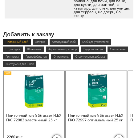
балкона, для печи, для бани,
для кухни, для ванной, в
квартиру, для стен, для улицы,
для террасы, на дверь, на
стену
Добавить к заказу
Плиточный клей
Затирка
Армирующий клей
Клей для утеплителя
Штукатурка
Шпатлевка
Адгезионный раствор
Гидроизоляция
Стеклосетка
Грунтовка
Гидрофобизатор
Очиститель
Строительная добавка
Инструмент для швов
ХИТ
Плиточный клей Strasser FLEX
Плиточный клей Strasser FLEX
Пли
FKC 72983 эластичный 25 кг
FKO 72997 оптимальный 25 кг
FKB 
2260
/шт
i