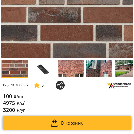
5
Код: 10700325
100
/шт
i
4975
2
/м
i
3200
/уп
i
В корзину