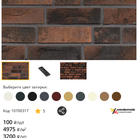
Выберите цвет затирки:
5
Код: 10700317
100
/шт
i
4975
2
/м
i
3200
/уп
i