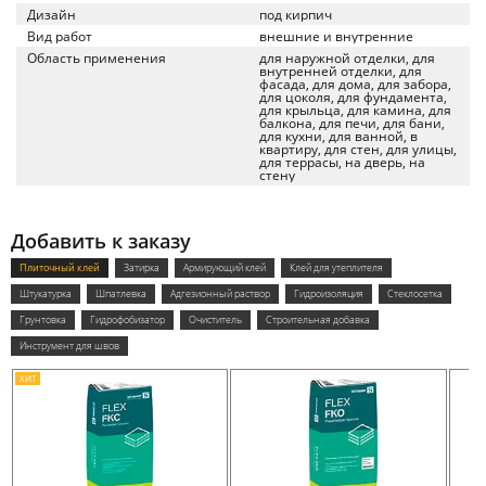
Дизайн
под кирпич
Вид работ
внешние и внутренние
Область применения
для наружной отделки, для
внутренней отделки, для
фасада, для дома, для забора,
для цоколя, для фундамента,
для крыльца, для камина, для
балкона, для печи, для бани,
для кухни, для ванной, в
квартиру, для стен, для улицы,
для террасы, на дверь, на
стену
Добавить к заказу
Плиточный клей
Затирка
Армирующий клей
Клей для утеплителя
Штукатурка
Шпатлевка
Адгезионный раствор
Гидроизоляция
Стеклосетка
Грунтовка
Гидрофобизатор
Очиститель
Строительная добавка
Инструмент для швов
ХИТ