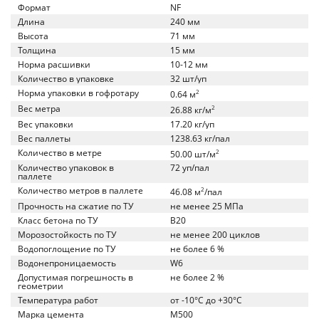
Формат
NF
Длина
240 мм
Высота
71 мм
Толщина
15 мм
Норма расшивки
10-12 мм
Количество в упаковке
32 шт/уп
Норма упаковки в гофротару
2
0.64 м
Вес метра
2
26.88 кг/м
Вес упаковки
17.20 кг/уп
Вес паллеты
1238.63 кг/пал
Количество в метре
2
50.00 шт/м
Количество упаковок в
72 уп/пал
паллете
Количество метров в паллете
2
46.08 м
/пал
Прочность на сжатие по ТУ
не менее 25 МПа
Класс бетона по ТУ
B20
Морозостойкость по ТУ
не менее 200 циклов
Водопоглощение по ТУ
не более 6 %
Водонепроницаемость
W6
Допустимая погрешность в
не более 2 %
геометрии
Температура работ
от -10°C до +30°C
Марка цемента
M500