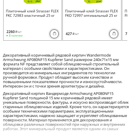
Плиточный клей Strasser FLEX
Плиточный клей Strasser FLEX
Пли
FKC 72983 эластичный 25 кг
FKO 72997 оптимальный 25 кг
FKB 
2260
/шт
i
427
730
/шт
i
В наличии
Декоративный коричневый рядовой кирпич Wandermode
Armschwung AP080NF15 Kupferer Sand размером 240x71x15 мм
формата NF представляет собой облицовочный строительный
материал с особыми свойствами и характеристиками. Он
производится из минеральных ингредиентов по технологии
ручной формовки. Продукт обладает высоким качеством и
повышенными показателями прочности и износоустойчивости.
Интересен он и с точки зрения архитектуры и дизайна.
Декоративный кирпич Вандермоде Armschwung AP080NF15
Kupferer Sand толщиной 15 мм коричневый рядовой имеет
уникальные поверхности, фактуры, и искусно воспроизводит облик
старинных облицовочных изделий. Кроме того, он характеризуется
особыми техническими параметрами, эксплуатационными
характеристиками, надежно защищает и укрепляет облицованные
поверхности. Материал применяется для декорирования и
облицовки различных поверхностей при наружных и внутренних
работах. Этот минеральный продукт является одним из самых