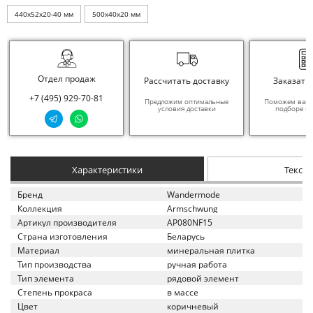
440x52x20-40 мм
500x40x20 мм
Отдел продаж
Рассчитать доставку
Заказать
+7 (495) 929-70-81
Предложим оптимальные
Поможем вам в
условия доставки
подборе ма
Характеристики
Текст
Бренд
Wandermode
Коллекция
Armschwung
Артикул производителя
AP080NF15
Страна изготовления
Беларусь
Материал
минеральная плитка
Тип производства
ручная работа
Тип элемента
рядовой элемент
Степень прокраса
в массе
Цвет
коричневый