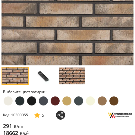
Выберите цвет затирки:
5
Код: 10300055
291
/шт
i
18662
2
/м
i