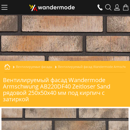
Вентилируемые фасады
Вентилируемый фасад Wandermode Armschwung AB220DF40 Zeitloser Sand рядовой толщиной 40 мм
Вентилируемый фасад Wandermode
Armschwung AB220DF40 Zeitloser Sand
рядовой 250x50x40 мм под кирпич с
затиркой