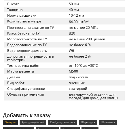
Высота
50 мм
Толщина
40 мм
Норма расшивки
10-12 мм
Количество в метре
2
64.00 шт/м
Прочность на сжатие по ТУ
не менее 25 МПа
Класс бетона по ТУ
B20
Морозостойкость по ТУ
не менее 200 циклов
Водопоглощение по ТУ
не более 6 %
Водонепроницаемость
W6
Допустимая погрешность в
не более 2 %
геометрии
Температура работ
от -10°C до +30°C
Марка цемента
M500
Дизайн
под кирпич
Вид работ
внешние
Специфика установки
с затиркой
Область применения
для наружной отделки, для
фасада, для дома, для улицы
Добавить к заказу
Затирка
Армирующий клей
Клей для утеплителя
Штукатурка
Шпатлевка