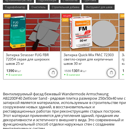
Адгезионный раствор
Гидроизоляция
Стеклосетка
Грунтовка
Гидрофобизатор
Очиститель
Строительная добавка
Инструмент для швов
ХИТ
АКЦИЯ
ХИТ
ХИТ
Затирка Strasser FUG FBR
Затирка Quick-Mix FM.C 72303
Зати
72054 серая для широких
светло-серая для кирпичных
гра
швов 25 кг
швов 30 кг
кир
1390
1301
153
1530
/шт
/шт
i
i
В наличии
В наличии
В 
Вентилируемый фасад бежевый Wandermode Armschwung
AB220DF40 Zeitloser Sand - рядовая плитка размером 250x50x40 мм с
затиркой является материалом, используемым в строительстве при
сооружении новых зданий, в восстановительных и
реставрационных работах при реконструкциях старых построек.
Этот материал применяется для утепления зданий, придания им
декоративности и эстетичного внешнего вида. Это современный и
функциональный способ отделки наружных стен с созданием
вентилируемых систем.