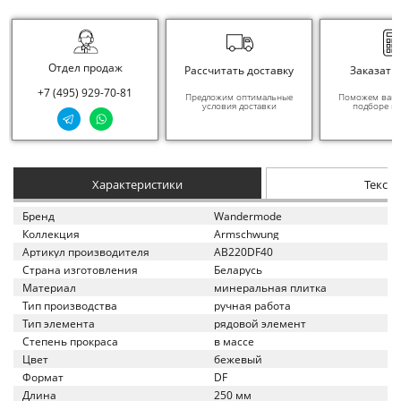
Отдел продаж
Рассчитать доставку
Заказать
+7 (495) 929-70-81
Предложим оптимальные
Поможем вам в
условия доставки
подборе ма
Характеристики
Текст
Бренд
Wandermode
Коллекция
Armschwung
Артикул производителя
AB220DF40
Страна изготовления
Беларусь
Материал
минеральная плитка
Тип производства
ручная работа
Тип элемента
рядовой элемент
Степень прокраса
в массе
Цвет
бежевый
Формат
DF
Длина
250 мм