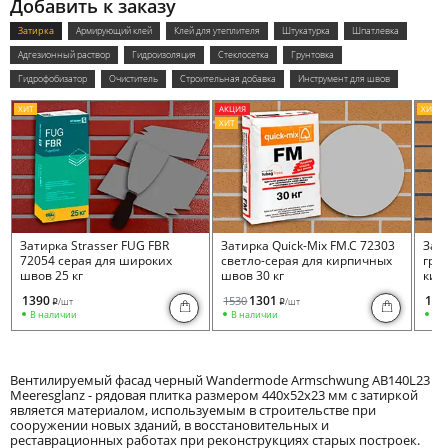
Добавить к заказу
Затирка
Армирующий клей
Клей для утеплителя
Штукатурка
Шпатлевка
Адгезионный раствор
Гидроизоляция
Стеклосетка
Грунтовка
Гидрофобизатор
Очиститель
Строительная добавка
Инструмент для швов
ХИТ
АКЦИЯ
ХИТ
ХИТ
Затирка Strasser FUG FBR
Затирка Quick-Mix FM.C 72303
Зати
72054 серая для широких
светло-серая для кирпичных
гра
швов 25 кг
швов 30 кг
кир
1390
1301
153
1530
/шт
/шт
i
i
В наличии
В наличии
В 
Вентилируемый фасад черный Wandermode Armschwung AB140L23
Meeresglanz - рядовая плитка размером 440x52x23 мм с затиркой
является материалом, используемым в строительстве при
сооружении новых зданий, в восстановительных и
реставрационных работах при реконструкциях старых построек.