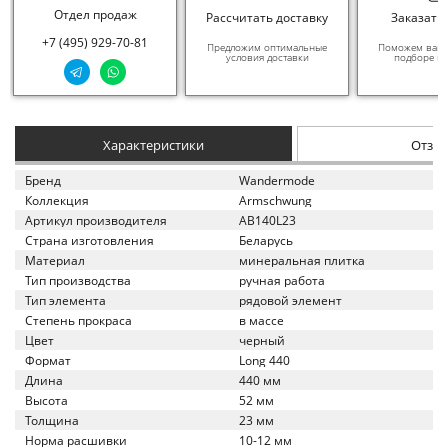
Отдел продаж
Рассчитать доставку
Заказать
+7 (495) 929-70-81
Предложим оптимальные
Поможем вам в
условия доставки
подборе ма
Характеристики
Отзы
Бренд
Wandermode
Коллекция
Armschwung
Артикул производителя
AB140L23
Страна изготовления
Беларусь
Материал
минеральная плитка
Тип производства
ручная работа
Тип элемента
рядовой элемент
Степень прокраса
в массе
Цвет
черный
Формат
Long 440
Длина
440 мм
Высота
52 мм
Толщина
23 мм
Норма расшивки
10-12 мм