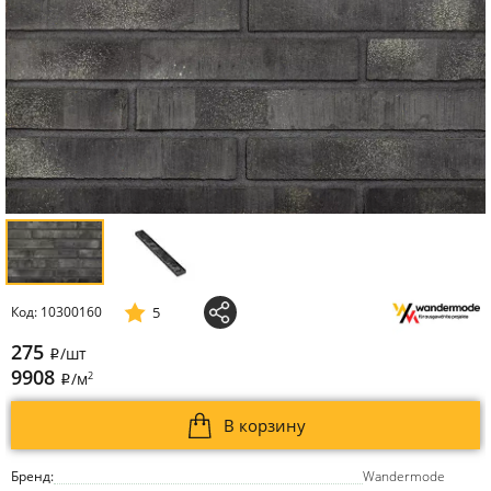
5
Код: 10300160
275
/шт
i
9908
2
/м
i
В корзину
Бренд:
Wandermode