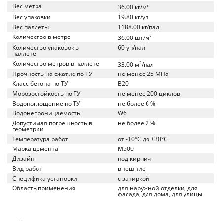
Вес метра
2
36.00 кг/м
Вес упаковки
19.80 кг/уп
Вес паллеты
1188.00 кг/пал
Количество в метре
2
36.00 шт/м
Количество упаковок в
60 уп/пал
паллете
Количество метров в паллете
2
33.00 м
/пал
Прочность на сжатие по ТУ
не менее 25 МПа
Класс бетона по ТУ
B20
Морозостойкость по ТУ
не менее 200 циклов
Водопоглощение по ТУ
не более 6 %
Водонепроницаемость
W6
Допустимая погрешность в
не более 2 %
геометрии
Температура работ
от -10°C до +30°C
Марка цемента
M500
Дизайн
под кирпич
Вид работ
внешние
Специфика установки
с затиркой
Область применения
для наружной отделки, для
фасада, для дома, для улицы