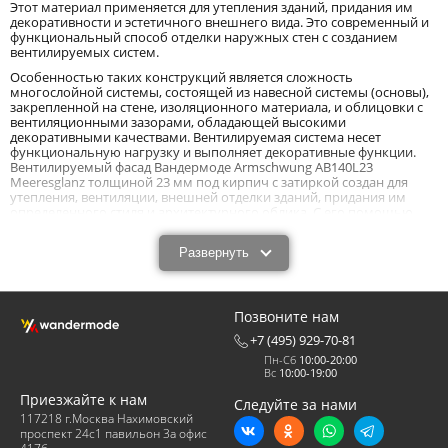
Этот материал применяется для утепления зданий, придания им
декоративности и эстетичного внешнего вида. Это современный и
функциональный способ отделки наружных стен с созданием
вентилируемых систем.
Особенностью таких конструкций является сложность
многослойной системы, состоящей из навесной системы (основы),
закрепленной на стене, изоляционного материала, и облицовки с
вентиляционными зазорами, обладающей высокими
декоративными качествами. Вентилируемая система несет
функциональную нагрузку и выполняет декоративные функции.
Вентилируемый фасад Вандермоде Armschwung AB140L23
Meeresglanz толщиной 23 мм под кирпич с затиркой создан для
утепления, вентиляции, внешней отделки зданий, придания им
определенного стиля и архитектурного облика. С его помощью
деревянные, каркасные, бревенчатые, и другие подобные
постройки легко превращаются в каменные с дополнительным
Развернуть
утеплением.
Характеристики и назначения вентилируемого
фасада Wandermode Armschwung AB140L23
Позвоните нам
Meeresglanz толщиной 23 мм под кирпич с
+7 (495) 929-70-81
затиркой.
Пн-Сб
10:00-20:00
Вс
10:00-19:00
Наш черный вентилируемый фасад Wandermode Armschwung
AB140L23 Meeresglanz под кирпич с затиркой формата Long 440 и
Приезжайте к нам
Следуйте за нами
размером 440x52x23 мм представляет собой систему,
117218 г.Москва Нахимовский
закрепленную к стенам или несущим конструкциям зданий и
проспект 24с1 павильон 3а офис
сооружений при помощи специальных оснований в виде