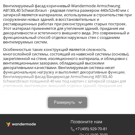
Вентилируемый фасад коричневый Wandermode Armschwung
AB130L40 Schwarzbraun - рядовая плитка размером 440x52x40 мм с
затиркой является материалом, используемым в строительстве при
сооружении новых зданий, в восстановительных и
реставрационных работах при реконструкциях старых построек.
Этот материал применяется для утепления зданий, придания им
декоративности и эстетичного внешнего вида. Это современный и
функциональный способ отделки наружных стен с созданием
вентилируемых систем.
Особенностью таких конструкций является сложность
многослойной системы, состоящей из навесной системы (основы),
закрепленной на стене, изоляционного материала, и облицовки с
вентиляционными зазорами, обладающей высокими
декоративными качествами. Вентилируемая система несет
функциональную нагрузку и выполняет декоративные функции.
Вентилируемый фасад Вандермоде Armschwung AB130L40
Schwarzbraun толщиной 40 мм под кирпич с затиркой создан для
утепления, вентиляции, внешней отделки зданий, придания им
определенного стиля и архитектурного облика. С его помощью
деревянные, каркасные, бревенчатые, и другие подобные
постройки легко превращаются в каменные с дополнительным
Развернуть
утеплением.
Характеристики и назначения вентилируемого
фасада Wandermode Armschwung AB130L40
Позвоните нам
Schwarzbraun толщиной 40 мм под кирпич с
+7 (495) 929-70-81
затиркой.
Пн-Сб
10:00-20:00