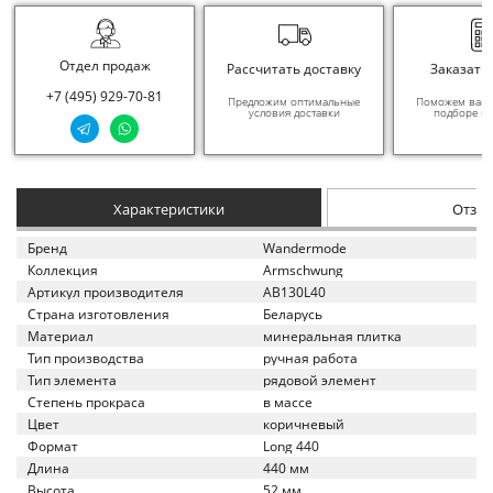
Отдел продаж
Рассчитать доставку
Заказать
+7 (495) 929-70-81
Предложим оптимальные
Поможем вам в
условия доставки
подборе ма
Характеристики
Отзы
Бренд
Wandermode
Коллекция
Armschwung
Артикул производителя
AB130L40
Страна изготовления
Беларусь
Материал
минеральная плитка
Тип производства
ручная работа
Тип элемента
рядовой элемент
Степень прокраса
в массе
Цвет
коричневый
Формат
Long 440
Длина
440 мм
Высота
52 мм