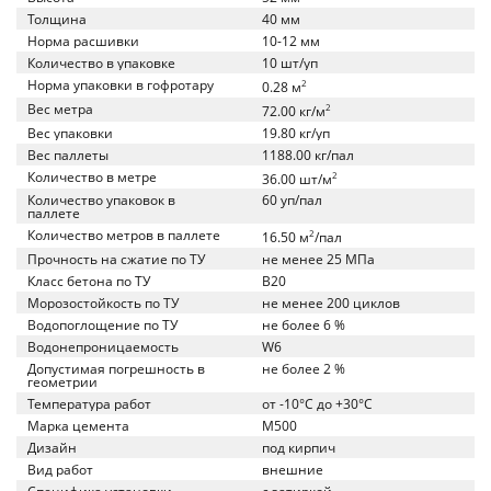
Толщина
40 мм
Норма расшивки
10-12 мм
Количество в упаковке
10 шт/уп
Норма упаковки в гофротару
2
0.28 м
Вес метра
2
72.00 кг/м
Вес упаковки
19.80 кг/уп
Вес паллеты
1188.00 кг/пал
Количество в метре
2
36.00 шт/м
Количество упаковок в
60 уп/пал
паллете
Количество метров в паллете
2
16.50 м
/пал
Прочность на сжатие по ТУ
не менее 25 МПа
Класс бетона по ТУ
B20
Морозостойкость по ТУ
не менее 200 циклов
Водопоглощение по ТУ
не более 6 %
Водонепроницаемость
W6
Допустимая погрешность в
не более 2 %
геометрии
Температура работ
от -10°C до +30°C
Марка цемента
M500
Дизайн
под кирпич
Вид работ
внешние