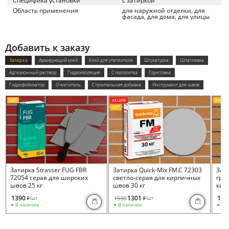
Специфика установки
с затиркой
Область применения
для наружной отделки, для
фасада, для дома, для улицы
Добавить к заказу
Затирка
Армирующий клей
Клей для утеплителя
Штукатурка
Шпатлевка
Адгезионный раствор
Гидроизоляция
Стеклосетка
Грунтовка
Гидрофобизатор
Очиститель
Строительная добавка
Инструмент для швов
ХИТ
АКЦИЯ
ХИТ
ХИТ
Затирка Strasser FUG FBR
Затирка Quick-Mix FM.C 72303
Зати
72054 серая для широких
светло-серая для кирпичных
гра
швов 25 кг
швов 30 кг
кир
1390
1301
153
1530
/шт
/шт
i
i
В наличии
В наличии
В 