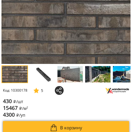
5
Код: 10300178
430
/шт
i
15467
2
/м
i
4300
/уп
i
В корзину