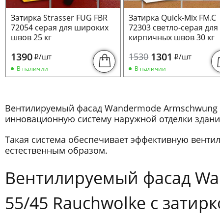
Затирка Strasser FUG FBR
Затирка Quick-Mix FM.C
72054 серая для широких
72303 светло-серая для
швов 25 кг
кирпичных швов 30 кг
1390
1301
1530
/шт
/шт
i
i
В наличии
В наличии
Вентилируемый фасад Wandermode Armschwung Mi
инновационную систему наружной отделки здани
Такая система обеспечивает эффективную вентиля
естественным образом.
Вентилируемый фасад Wa
55/45 Rauchwolke с затир