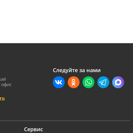
в разных форматов в одной фасадной системе.
вать глубину и архитектурную выразительность
позицию, которая подходит как для современных,
довой с затиркой производится с
ляется ручной формовке. Этот процесс
нной текстурой. В отличие от поточного
Следуйте за нами
верхности, точности линий и естественного
кий
чным, но и уникальным по своему внешнему виду.
 офис
ает срок ее службы.
ru
оходят испытания на прочность,
ой подход исключает вероятность дефектов,
ктеристик на протяжении всего срока службы.
wolke с затиркой предусматривает наличие
Сервис
ого пространства. Это решение предотвращает