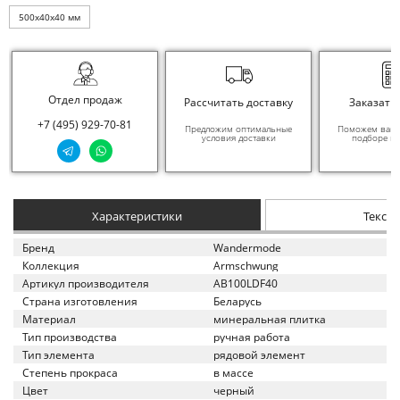
500x40x40 мм
Отдел продаж
Рассчитать доставку
Заказать
+7 (495) 929-70-81
Предложим оптимальные
Поможем вам в
условия доставки
подборе ма
Характеристики
Текст
Бренд
Wandermode
Коллекция
Armschwung
Артикул производителя
AB100LDF40
Страна изготовления
Беларусь
Материал
минеральная плитка
Тип производства
ручная работа
Тип элемента
рядовой элемент
Степень прокраса
в массе
Цвет
черный