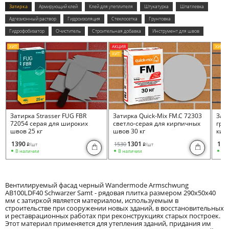
Затирка
Армирующий клей
Клей для утеплителя
Штукатурка
Шпатлевка
Адгезионный раствор
Гидроизоляция
Стеклосетка
Грунтовка
Гидрофобизатор
Очиститель
Строительная добавка
Инструмент для швов
ХИТ
АКЦИЯ
ХИТ
ХИТ
Затирка Strasser FUG FBR
Затирка Quick-Mix FM.C 72303
Зати
72054 серая для широких
светло-серая для кирпичных
гра
швов 25 кг
швов 30 кг
кир
1390
1301
153
1530
/шт
/шт
i
i
В наличии
В наличии
В 
Вентилируемый фасад черный Wandermode Armschwung
AB100LDF40 Schwarzer Samt - рядовая плитка размером 290x50x40
мм с затиркой является материалом, используемым в
строительстве при сооружении новых зданий, в восстановительных
и реставрационных работах при реконструкциях старых построек.
Этот материал применяется для утепления зданий, придания им