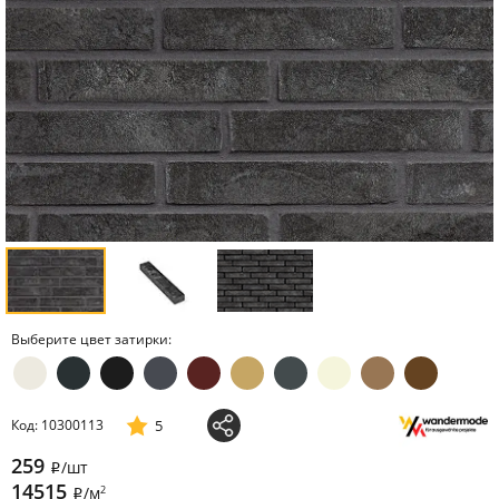
Выберите цвет затирки:
5
Код: 10300113
259
/шт
i
14515
2
/м
i