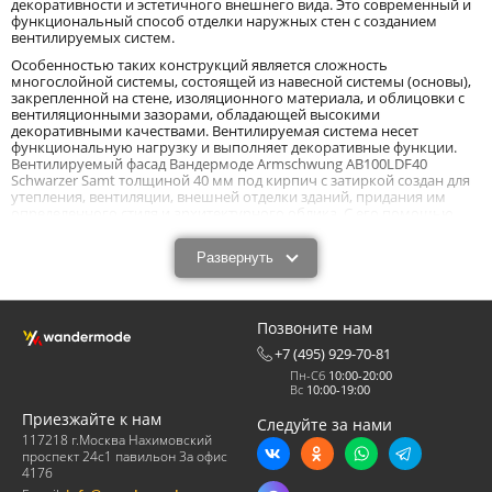
декоративности и эстетичного внешнего вида. Это современный и
функциональный способ отделки наружных стен с созданием
вентилируемых систем.
Особенностью таких конструкций является сложность
многослойной системы, состоящей из навесной системы (основы),
закрепленной на стене, изоляционного материала, и облицовки с
вентиляционными зазорами, обладающей высокими
декоративными качествами. Вентилируемая система несет
функциональную нагрузку и выполняет декоративные функции.
Вентилируемый фасад Вандермоде Armschwung AB100LDF40
Schwarzer Samt толщиной 40 мм под кирпич с затиркой создан для
утепления, вентиляции, внешней отделки зданий, придания им
определенного стиля и архитектурного облика. С его помощью
деревянные, каркасные, бревенчатые, и другие подобные
постройки легко превращаются в каменные с дополнительным
Развернуть
утеплением.
Характеристики и назначения вентилируемого
фасада Wandermode Armschwung AB100LDF40
Позвоните нам
Schwarzer Samt толщиной 40 мм под кирпич с
+7 (495) 929-70-81
затиркой.
Пн-Сб
10:00-20:00
Вс
10:00-19:00
Наш черный вентилируемый фасад Wandermode Armschwung
AB100LDF40 Schwarzer Samt под кирпич с затиркой формата LDF и
Приезжайте к нам
Следуйте за нами
размером 290x50x40 мм представляет собой систему,
117218 г.Москва Нахимовский
закрепленную к стенам или несущим конструкциям зданий и
проспект 24с1 павильон 3а офис
сооружений при помощи специальных оснований в виде
417б
металлических нержавеющих каркасов из стали или алюминия. На