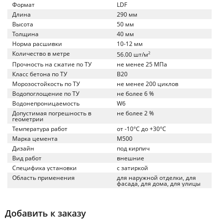
Формат
LDF
Длина
290 мм
Высота
50 мм
Толщина
40 мм
Норма расшивки
10-12 мм
Количество в метре
2
56.00 шт/м
Прочность на сжатие по ТУ
не менее 25 МПа
Класс бетона по ТУ
B20
Морозостойкость по ТУ
не менее 200 циклов
Водопоглощение по ТУ
не более 6 %
Водонепроницаемость
W6
Допустимая погрешность в
не более 2 %
геометрии
Температура работ
от -10°C до +30°C
Марка цемента
M500
Дизайн
под кирпич
Вид работ
внешние
Специфика установки
с затиркой
Область применения
для наружной отделки, для
фасада, для дома, для улицы
Добавить к заказу