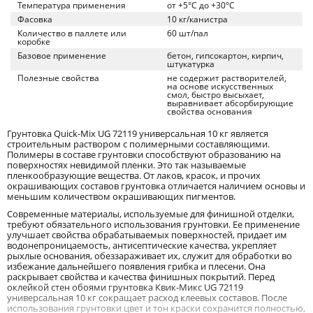
Температура применения
от +5°C до +30°C
Фасовка
10 кг/канистра
Количество в паллете или
60 шт/пал
коробке
Базовое применение
бетон, гипсокартон, кирпич,
штукатурка
Полезные свойства
не содержит растворителей,
на основе искусственных
смол, быстро высыхает,
выравнивает абсорбирующие
свойства основания
Грунтовка Quick-Mix UG 72119 универсальная 10 кг является
строительным раствором с полимерными составляющими.
Полимеры в составе грунтовки способствуют образованию на
поверхностях невидимой пленки. Это так называемые
пленкообразующие вещества. От лаков, красок, и прочих
окрашивающих составов грунтовка отличается наличием основы и
меньшим количеством окрашивающих пигментов.
Современные материалы, используемые для финишной отделки,
требуют обязательного использования грунтовки. Ее применение
улучшает свойства обрабатываемых поверхностей, придает им
водонепроницаемость, антисептические качества, укрепляет
рыхлые основания, обеззараживает их, служит для обработки во
избежание дальнейшего появления грибка и плесени. Она
раскрывает свойства и качества финишных покрытий. Перед
оклейкой стен обоями грунтовка Квик-Микс UG 72119
универсальная 10 кг сокращает расход клеевых составов. После
использования грунтовки цвет и тон краски сохранится полностью,