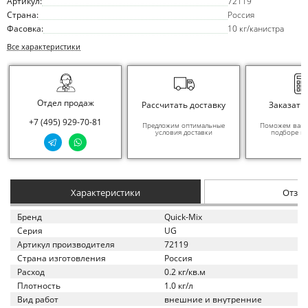
Артикул:
72119
Страна:
Россия
Фасовка:
10 кг/канистра
Все характеристики
Отдел продаж
Рассчитать доставку
Заказать
+7 (495) 929-70-81
Предложим оптимальные
Поможем вам в
условия доставки
подборе ма
Характеристики
Отзы
Бренд
Quick-Mix
Серия
UG
Артикул производителя
72119
Страна изготовления
Россия
Расход
0.2 кг/кв.м
Плотность
1.0 кг/л
Вид работ
внешние и внутренние