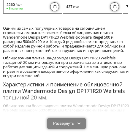
2260
/шт
i
427
730
/шт
i
В наличии
Одним из самых популярных товаров на сегодняшнем
строительном рынке является белая облицовочная плитка
Wandermode Design DP171R20 Weibfels формата Riegel 500 и
размером 500x40x20 мм. Каждый рядовой элемент представляет
собой изделие ручной работы, и предназначается для облицовки
различных поверхностей как снаружи, так и внутри помещений.
Облицовочная плитка Вандермоде Design DP171R20 Weibfels
толщиной 20 мм используется при строительстве и отделочных
работах для защиты зданий и сооружений. Не меньшую роль она
играет и в создании декоративного оформления как снаружи, так и
внутри помещений.
Характеристики и применение облицовочной
плитки Wandermode Design DP171R20 Weibfels
толщиной 20 мм.
Облицовочная белая рядовая плитка Wandermode Design DP171R20
Weibfels размером 500x40x20 мм благодаря своим техническим и
эксплуатационным характеристикам эффективно защищает
постройки от механического воздействия и влияния негативных
природных факторов. Оптимальная толщина 20 мм позволяет
Развернуть
создавать так называемую оболочку, преграду, создающую
дополнительную теплоизоляцию, защищающую стены от лишних