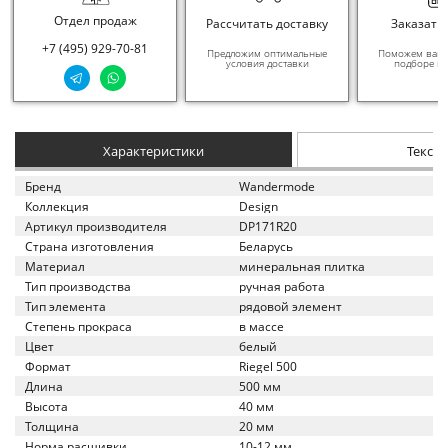
Отдел продаж
Рассчитать доставку
Заказать
+7 (495) 929-70-81
Предложим оптимальные
Поможем вам в
условия доставки
подборе ма
Характеристики
Текст
Бренд
Wandermode
Коллекция
Design
Артикул производителя
DP171R20
Страна изготовления
Беларусь
Материал
минеральная плитка
Тип производства
ручная работа
Тип элемента
рядовой элемент
Степень прокраса
в массе
Цвет
белый
Формат
Riegel 500
Длина
500 мм
Высота
40 мм
Толщина
20 мм
Норма расшивки
10-12 мм