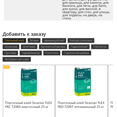
для крыльца, для камина, для
балкона, для печи, для бани,
для кухни, для ванной, в
квартиру, для стен, для улицы,
для террасы, на дверь, на
стену
Добавить к заказу
Плиточный клей
Затирка
Армирующий клей
Клей для утеплителя
Штукатурка
Шпатлевка
Адгезионный раствор
Гидроизоляция
Стеклосетка
Грунтовка
Гидрофобизатор
Очиститель
Строительная добавка
Инструмент для швов
ХИТ
Плиточный клей Strasser FLEX
Плиточный клей Strasser FLEX
Пли
FKC 72983 эластичный 25 кг
FKO 72997 оптимальный 25 кг
FKB 