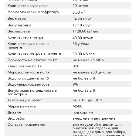
Количество в упаковке
20 шт/уп
Норма упаковки в гофротару
2
0.50 м
Вес метра
2
34.20 кг/м
Вес упаковки
17.10 кг/уп
Вес паллеты
1128.60 кг/пал
Количество в метре
2
40.00 шт/м
Количество упаковок в
66 уп/пал
паллете
Количество метров в паллете
2
33.00 м
/пал
Прочность на сжатие по ТУ
не менее 25 МПа
Класс бетона по ТУ
B20
Морозостойкость по ТУ
не менее 200 циклов
Водопоглощение по ТУ
не более 6 %
Водонепроницаемость
W6
Допустимая погрешность в
не более 2 %
геометрии
Температура работ
от -10°C до +30°C
Марка цемента
M500
Дизайн
под кирпич
Вид работ
внешние и внутренние
Область применения
для наружной отделки, для
внутренней отделки, для
фасада, для дома, для забора,
для цоколя, для фундамента,