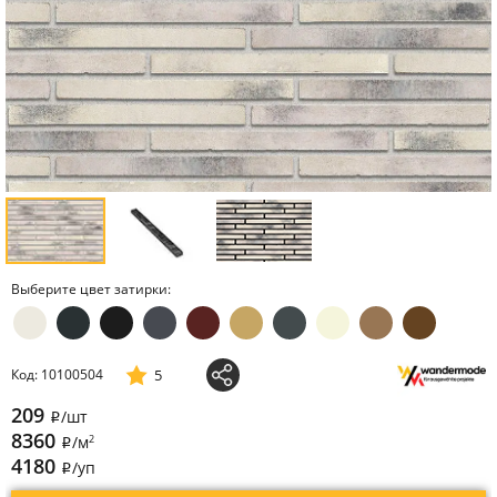
Выберите цвет затирки:
5
Код: 10100504
209
/шт
i
8360
2
/м
i
4180
/уп
i