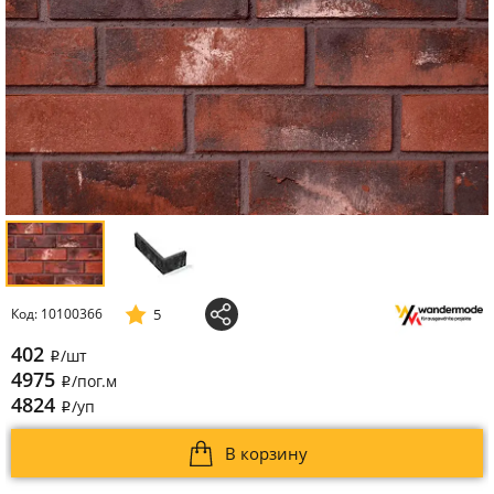
5
Код: 10100366
402
/шт
i
4975
/пог.м
i
4824
/уп
i
В корзину