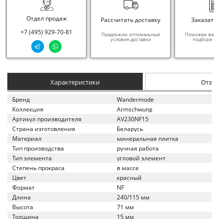
Отдел продаж
Рассчитать доставку
Заказать
+7 (495) 929-70-81
Предложим оптимальные
Поможем вам в
условия доставки
подборе ма
Характеристики
Отзы
Бренд
Wandermode
Коллекция
Armschwung
Артикул производителя
AV230NF15
Страна изготовления
Беларусь
Материал
минеральная плитка
Тип производства
ручная работа
Тип элемента
угловой элемент
Степень прокраса
в массе
Цвет
красный
Формат
NF
Длина
240/115 мм
Высота
71 мм
Толщина
15 мм