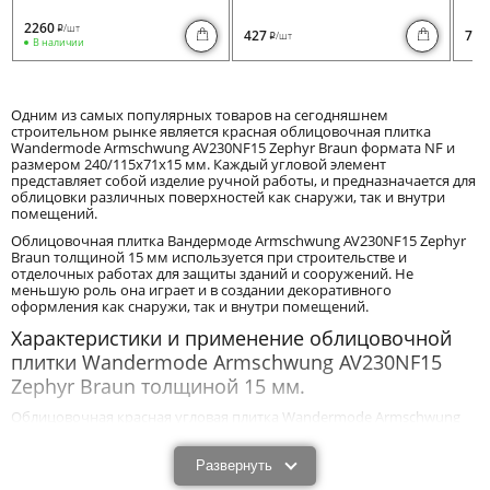
2260
/шт
i
427
730
/шт
i
В наличии
Одним из самых популярных товаров на сегодняшнем
строительном рынке является красная облицовочная плитка
Wandermode Armschwung AV230NF15 Zephyr Braun формата NF и
размером 240/115x71x15 мм. Каждый угловой элемент
представляет собой изделие ручной работы, и предназначается для
облицовки различных поверхностей как снаружи, так и внутри
помещений.
Облицовочная плитка Вандермоде Armschwung AV230NF15 Zephyr
Braun толщиной 15 мм используется при строительстве и
отделочных работах для защиты зданий и сооружений. Не
меньшую роль она играет и в создании декоративного
оформления как снаружи, так и внутри помещений.
Характеристики и применение облицовочной
плитки Wandermode Armschwung AV230NF15
Zephyr Braun толщиной 15 мм.
Облицовочная красная угловая плитка Wandermode Armschwung
AV230NF15 Zephyr Braun размером 240/115x71x15 мм благодаря
своим техническим и эксплуатационным характеристикам
эффективно защищает постройки от механического воздействия и
Развернуть
влияния негативных природных факторов. Оптимальная толщина