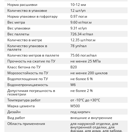
Норма расшивки
10-12 мм
Количество в упаковке
12 шт/уп
Норма упаковки в гофротару
0.97 пог.м
Вес метра
9.60 кг/пог.м
Вес упаковки
9.31 кг/уп
Вес паллеты
726.34 кг/пал
Количество в метре
12.35 шт/пог.м
Количество упаковок в
78 уп/пал
паллете
Количество метров в паллете
75.66 пог.м/пал
Прочность на сжатие по ТУ
не менее 25 МПа
Класс бетона по ТУ
B20
Морозостойкость по ТУ
не менее 200 циклов
Водопоглощение по ТУ
не более 6 %
Водонепроницаемость
W6
Допустимая погрешность в
не более 2 %
геометрии
Температура работ
от -10°C до +30°C
Марка цемента
M500
Дизайн
под кирпич
Вид работ
внешние и внутренние
Область применения
для наружной отделки, для
внутренней отделки, для
фасада, для дома, для забора,