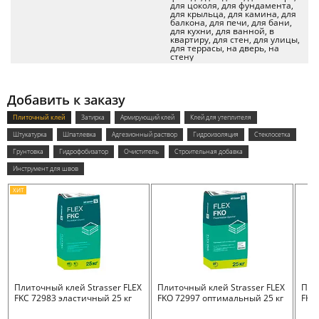
для цоколя, для фундамента,
для крыльца, для камина, для
балкона, для печи, для бани,
для кухни, для ванной, в
квартиру, для стен, для улицы,
для террасы, на дверь, на
стену
Добавить к заказу
Плиточный клей
Затирка
Армирующий клей
Клей для утеплителя
Штукатурка
Шпатлевка
Адгезионный раствор
Гидроизоляция
Стеклосетка
Грунтовка
Гидрофобизатор
Очиститель
Строительная добавка
Инструмент для швов
ХИТ
Плиточный клей Strasser FLEX
Плиточный клей Strasser FLEX
Пли
FKC 72983 эластичный 25 кг
FKO 72997 оптимальный 25 кг
FKB 