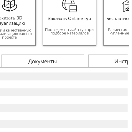
аказать 3D
Заказать OnLine тур
Бесплатное
зуализацию
Проведем он-лайн тур при
Разместим н
им качественную
подборе материалов
купленные 
уализацию вашего
проекта
Документы
Инстр