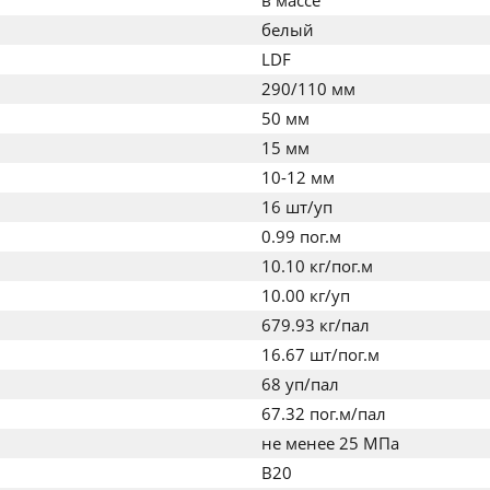
в массе
белый
LDF
290/110 мм
50 мм
15 мм
10-12 мм
16 шт/уп
0.99 пог.м
10.10 кг/пог.м
10.00 кг/уп
679.93 кг/пал
16.67 шт/пог.м
68 уп/пал
67.32 пог.м/пал
не менее 25 МПа
B20