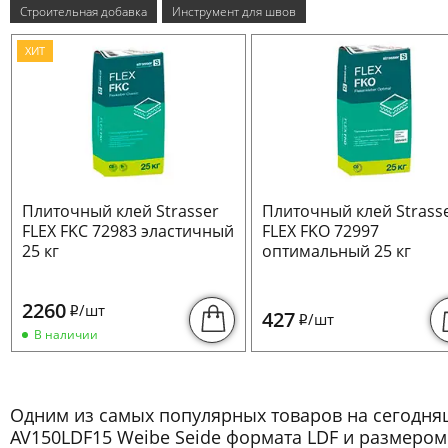
Строительная добавка
Инструмент для швов
ХИТ
Плиточный клей Strasser
Плиточный клей Strass
FLEX FKC 72983 эластичный
FLEX FKO 72997
25 кг
оптимальный 25 кг
2260
/шт
i
427
/шт
i
В наличии
Одним из самых популярных товаров на сегодн
AV150LDF15 Weibe Seide формата LDF и размером