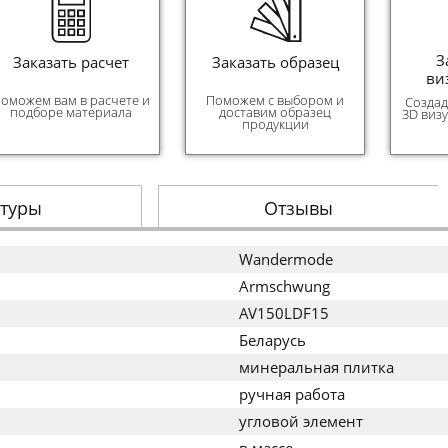
З
Заказать расчет
Заказать образец
ви
оможем вам в расчете и
Поможем с выбором и
Создад
подборе материала
доставим образец
3D виз
продукции
стуры
Отзывы
Wandermode
Armschwung
AV150LDF15
Беларусь
минеральная плитка
ручная работа
угловой элемент