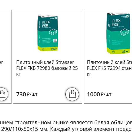
er
Плиточный клей Strasser
Плиточный клей St
FLEX FKB 72980 базовый 25
FLEX FKS 72994 стан
кг
кг
730
1000
/шт
/шт
i
i
яшнем строительном рынке является белая облиц
 290/110x50x15 мм. Каждый угловой элемент предс