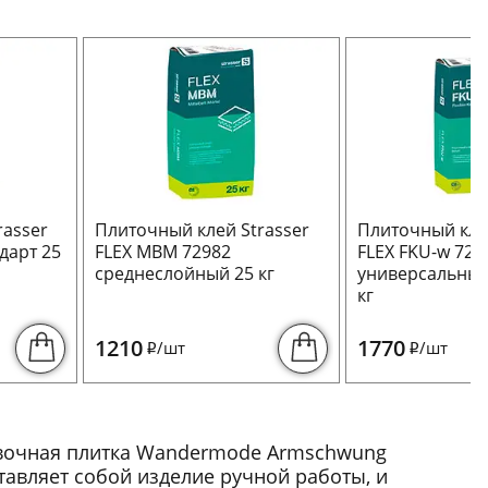
rasser
Плиточный клей Strasser
Плиточный клей
дарт 25
FLEX MBM 72982
FLEX FKU-w 729
среднеслойный 25 кг
универсальный
кг
1210
1770
/шт
/шт
i
i
овочная плитка Wandermode Armschwung
тавляет собой изделие ручной работы, и