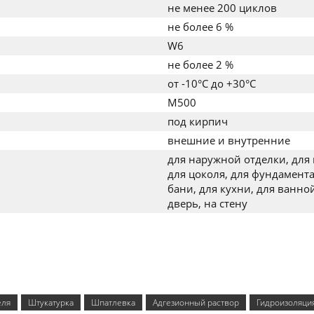
не менее 200 циклов
не более 6 %
W6
не более 2 %
от -10°C до +30°C
M500
под кирпич
внешние и внутренние
для наружной отделки, для 
для цоколя, для фундамента
бани, для кухни, для ванной
дверь, на стену
еля
Штукатурка
Шпатлевка
Адгезионный раствор
Гидроизоляци