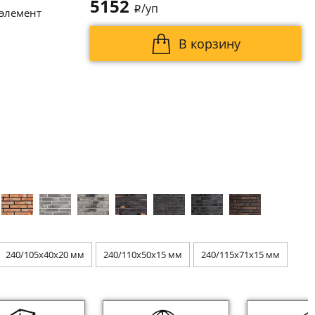
5152
/уп
i
 элемент
В корзину
240/105x40x20 мм
240/110x50x15 мм
240/115x71x15 мм