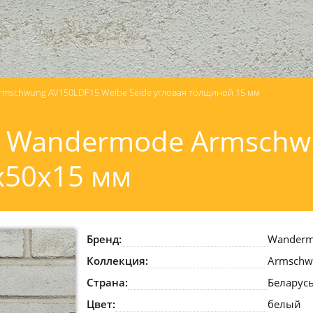
mschwung AV150LDF15 Weibe Seide угловая толщиной 15 мм
 Wandermode Armschw
0x50x15 мм
Бренд:
Wander
Коллекция:
Armschw
Страна:
Беларус
Цвет:
белый