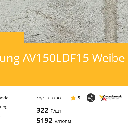
ung AV150LDF15 Weibe
mode
5
Код: 10100149
ung
322
/шт
i
ь
5192
/пог.м
i