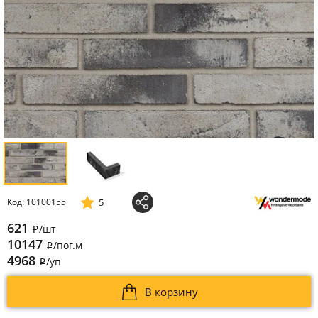
5
Код: 10100155
621
/шт
i
10147
/пог.м
i
4968
/уп
i
В корзину