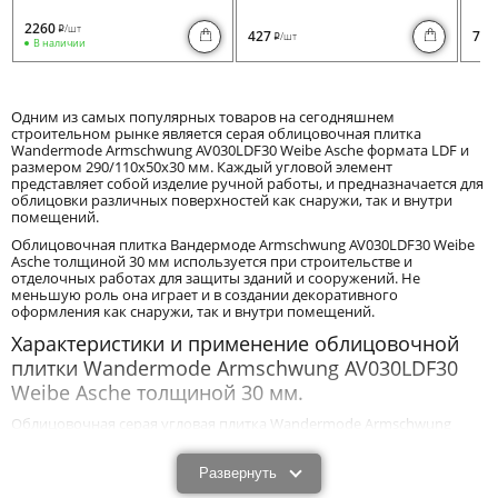
2260
/шт
i
427
730
/шт
i
В наличии
Одним из самых популярных товаров на сегодняшнем
строительном рынке является серая облицовочная плитка
Wandermode Armschwung AV030LDF30 Weibe Asche формата LDF и
размером 290/110x50x30 мм. Каждый угловой элемент
представляет собой изделие ручной работы, и предназначается для
облицовки различных поверхностей как снаружи, так и внутри
помещений.
Облицовочная плитка Вандермоде Armschwung AV030LDF30 Weibe
Asche толщиной 30 мм используется при строительстве и
отделочных работах для защиты зданий и сооружений. Не
меньшую роль она играет и в создании декоративного
оформления как снаружи, так и внутри помещений.
Характеристики и применение облицовочной
плитки Wandermode Armschwung AV030LDF30
Weibe Asche толщиной 30 мм.
Облицовочная серая угловая плитка Wandermode Armschwung
AV030LDF30 Weibe Asche размером 290/110x50x30 мм благодаря
своим техническим и эксплуатационным характеристикам
эффективно защищает постройки от механического воздействия и
Развернуть
влияния негативных природных факторов. Оптимальная толщина