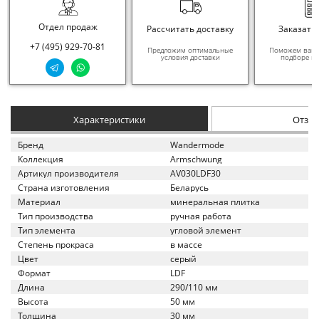
Отдел продаж
Рассчитать доставку
Заказать
+7 (495) 929-70-81
Предложим оптимальные
Поможем вам в
условия доставки
подборе ма
Характеристики
Отзы
Бренд
Wandermode
Коллекция
Armschwung
Артикул производителя
AV030LDF30
Страна изготовления
Беларусь
Материал
минеральная плитка
Тип производства
ручная работа
Тип элемента
угловой элемент
Степень прокраса
в массе
Цвет
серый
Формат
LDF
Длина
290/110 мм
Высота
50 мм
Толщина
30 мм