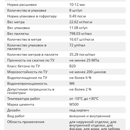
Норма расшивки
10-12 мм
Количество в упаковке
8 шт/уп
Норма упаковки в гофротару
0.49 пог.м
Вес метра
22.62 кг/пог.м
Вес упаковки
11.08 кг/уп
Вес паллеты
798.03 кг/пал
Количество в метре
16.67 шт/пог.м
Количество упаковок в
72 уп/пал
паллете
Количество метров в паллете
35.28 пог.м/пал
Прочность на сжатие по ТУ
не менее 25 МПа
Класс бетона по ТУ
B20
Морозостойкость по ТУ
не менее 200 циклов
Водопоглощение по ТУ
не более 6 %
Водонепроницаемость
W6
Допустимая погрешность в
не более 2 %
геометрии
Температура работ
от -10°C до +30°C
Марка цемента
M500
Дизайн
под кирпич
Вид работ
внешние и внутренние
Область применения
для наружной отделки, для
внутренней отделки, для
фасада, для дома, для забора,