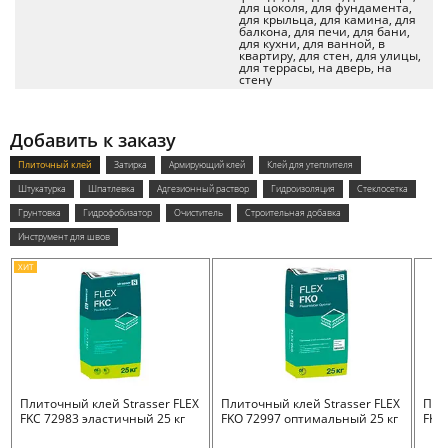
для цоколя, для фундамента,
для крыльца, для камина, для
балкона, для печи, для бани,
для кухни, для ванной, в
квартиру, для стен, для улицы,
для террасы, на дверь, на
стену
Добавить к заказу
Плиточный клей
Затирка
Армирующий клей
Клей для утеплителя
Штукатурка
Шпатлевка
Адгезионный раствор
Гидроизоляция
Стеклосетка
Грунтовка
Гидрофобизатор
Очиститель
Строительная добавка
Инструмент для швов
ХИТ
Плиточный клей Strasser FLEX
Плиточный клей Strasser FLEX
Пли
FKC 72983 эластичный 25 кг
FKO 72997 оптимальный 25 кг
FKB 