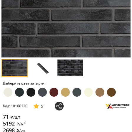
Выберите цвет затирки:
5
Код: 10100120
71
/шт
i
5192
2
/м
i
2698
/уп
i