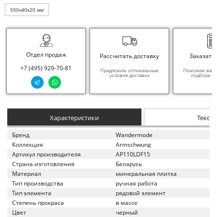
500x40x20 мм
Отдел продаж
Рассчитать доставку
Заказать
+7 (495) 929-70-81
Предложим оптимальные
Поможем вам в
условия доставки
подборе ма
Характеристики
Текст
Бренд
Wandermode
Коллекция
Armschwung
Артикул производителя
AP110LDF15
Страна изготовления
Беларусь
Материал
минеральная плитка
Тип производства
ручная работа
Тип элемента
рядовой элемент
Степень прокраса
в массе
Цвет
черный