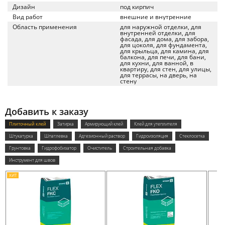
Дизайн
под кирпич
Вид работ
внешние и внутренние
Область применения
для наружной отделки, для
внутренней отделки, для
фасада, для дома, для забора,
для цоколя, для фундамента,
для крыльца, для камина, для
балкона, для печи, для бани,
для кухни, для ванной, в
квартиру, для стен, для улицы,
для террасы, на дверь, на
стену
Добавить к заказу
Плиточный клей
Затирка
Армирующий клей
Клей для утеплителя
Штукатурка
Шпатлевка
Адгезионный раствор
Гидроизоляция
Стеклосетка
Грунтовка
Гидрофобизатор
Очиститель
Строительная добавка
Инструмент для швов
ХИТ