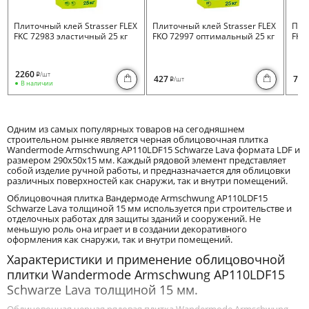
Плиточный клей Strasser FLEX
Плиточный клей Strasser FLEX
Пли
FKC 72983 эластичный 25 кг
FKO 72997 оптимальный 25 кг
FKB 
2260
/шт
i
427
730
/шт
i
В наличии
Одним из самых популярных товаров на сегодняшнем
строительном рынке является черная облицовочная плитка
Wandermode Armschwung AP110LDF15 Schwarze Lava формата LDF и
размером 290x50x15 мм. Каждый рядовой элемент представляет
собой изделие ручной работы, и предназначается для облицовки
различных поверхностей как снаружи, так и внутри помещений.
Облицовочная плитка Вандермоде Armschwung AP110LDF15
Schwarze Lava толщиной 15 мм используется при строительстве и
отделочных работах для защиты зданий и сооружений. Не
меньшую роль она играет и в создании декоративного
оформления как снаружи, так и внутри помещений.
Характеристики и применение облицовочной
плитки Wandermode Armschwung AP110LDF15
Schwarze Lava толщиной 15 мм.