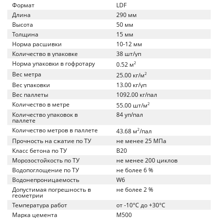
Формат
LDF
Длина
290 мм
Высота
50 мм
Толщина
15 мм
Норма расшивки
10-12 мм
Количество в упаковке
38 шт/уп
Норма упаковки в гофротару
2
0.52 м
Вес метра
2
25.00 кг/м
Вес упаковки
13.00 кг/уп
Вес паллеты
1092.00 кг/пал
Количество в метре
2
55.00 шт/м
Количество упаковок в
84 уп/пал
паллете
Количество метров в паллете
2
43.68 м
/пал
Прочность на сжатие по ТУ
не менее 25 МПа
Класс бетона по ТУ
B20
Морозостойкость по ТУ
не менее 200 циклов
Водопоглощение по ТУ
не более 6 %
Водонепроницаемость
W6
Допустимая погрешность в
не более 2 %
геометрии
Температура работ
от -10°C до +30°C
Марка цемента
M500