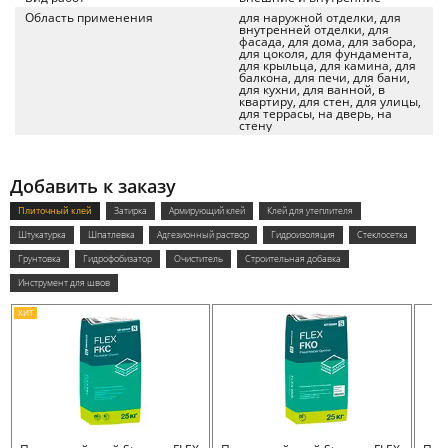
Область применения
для наружной отделки, для
внутренней отделки, для
фасада, для дома, для забора,
для цоколя, для фундамента,
для крыльца, для камина, для
балкона, для печи, для бани,
для кухни, для ванной, в
квартиру, для стен, для улицы,
для террасы, на дверь, на
стену
Добавить к заказу
Плиточный клей
Затирка
Армирующий клей
Клей для утеплителя
Штукатурка
Шпатлевка
Адгезионный раствор
Гидроизоляция
Стеклосетка
Грунтовка
Гидрофобизатор
Очиститель
Строительная добавка
Инструмент для швов
ХИТ