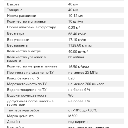
Высота
40 мм
Толщина
40 мм
Норма расшивки
10-12 мм
Количество в упаковке
10 шт/уп
Норма упаковки в гофротару
2
0.25 м
Вес метра
2
68.40 кг/м
Вес упаковки
17.10 кг/уп
Вес паллеты
1128.60 кг/пал
Количество в метре
2
40.00 шт/м
Количество упаковок в
66 уп/пал
паллете
Количество метров в паллете
2
16.50 м
/пал
Прочность на сжатие по ТУ
не менее 25 МПа
Класс бетона по ТУ
B20
Морозостойкость по ТУ
не менее 200 циклов
Водопоглощение по ТУ
не более 6 %
Водонепроницаемость
W6
Допустимая погрешность в
не более 2 %
геометрии
Температура работ
от -10°C до +30°C
Марка цемента
M500
Дизайн
под кирпич
Вид работ
внешние и внутренние