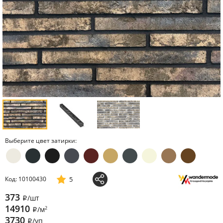
Выберите цвет затирки:
5
Код: 10100430
373
/шт
i
14910
2
/м
i
3730
/уп
i