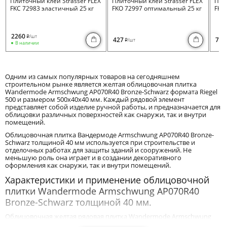
Плиточный клей Strasser FLEX
Плиточный клей Strasser FLEX
Пли
FKC 72983 эластичный 25 кг
FKO 72997 оптимальный 25 кг
FKB 
2260
/шт
i
427
730
/шт
i
В наличии
Одним из самых популярных товаров на сегодняшнем
строительном рынке является желтая облицовочная плитка
Wandermode Armschwung AP070R40 Bronze-Schwarz формата Riegel
500 и размером 500x40x40 мм. Каждый рядовой элемент
представляет собой изделие ручной работы, и предназначается для
облицовки различных поверхностей как снаружи, так и внутри
помещений.
Облицовочная плитка Вандермоде Armschwung AP070R40 Bronze-
Schwarz толщиной 40 мм используется при строительстве и
отделочных работах для защиты зданий и сооружений. Не
меньшую роль она играет и в создании декоративного
оформления как снаружи, так и внутри помещений.
Характеристики и применение облицовочной
плитки Wandermode Armschwung AP070R40
Bronze-Schwarz толщиной 40 мм.
Облицовочная желтая рядовая плитка Wandermode Armschwung
AP070R40 Bronze-Schwarz размером 500x40x40 мм благодаря своим