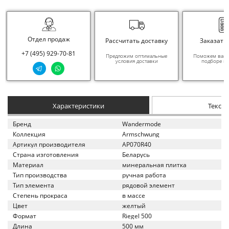
Отдел продаж
Рассчитать доставку
Заказать
+7 (495) 929-70-81
Предложим оптимальные
Поможем вам в
условия доставки
подборе ма
Характеристики
Текст
Бренд
Wandermode
Коллекция
Armschwung
Артикул производителя
AP070R40
Страна изготовления
Беларусь
Материал
минеральная плитка
Тип производства
ручная работа
Тип элемента
рядовой элемент
Степень прокраса
в массе
Цвет
желтый
Формат
Riegel 500
Длина
500 мм