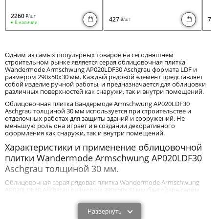
2260
/шт
i
427
730
/шт
i
В наличии
Одним из самых популярных товаров на сегодняшнем
строительном рынке является серая облицовочная плитка
Wandermode Armschwung AP020LDF30 Aschgrau формата LDF и
размером 290x50x30 мм. Каждый рядовой элемент представляет
собой изделие ручной работы, и предназначается для облицовки
различных поверхностей как снаружи, так и внутри помещений.
Облицовочная плитка Вандермоде Armschwung AP020LDF30
Aschgrau толщиной 30 мм используется при строительстве и
отделочных работах для защиты зданий и сооружений. Не
меньшую роль она играет и в создании декоративного
оформления как снаружи, так и внутри помещений.
Характеристики и применение облицовочной
плитки Wandermode Armschwung AP020LDF30
Aschgrau толщиной 30 мм.
Облицовочная серая рядовая плитка Wandermode Armschwung
AP020LDF30 Aschgrau размером 290x50x30 мм благодаря своим
техническим и эксплуатационным характеристикам эффективно
защищает постройки от механического воздействия и влияния
негативных природных факторов. Оптимальная толщина 30 мм
Развернуть