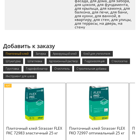
фасада, для дома, для забора,
для цоколя, для фундамента,
для крыльца, для камина, для
балкона, для печи, для бани,
для кухни, для ванной, в
квартиру, для стен, для улицы,
для террасы, на дверь, на
стену
Добавить к заказу
Плиточный клей
Затирка
Армирующий клей
Клей для утеплителя
Штукатурка
Шпатлевка
Адгезионный раствор
Гидроизоляция
Стеклосетка
Грунтовка
Гидрофобизатор
Очиститель
Строительная добавка
Инструмент для швов
ХИТ
Плиточный клей Strasser FLEX
Плиточный клей Strasser FLEX
Пли
FKC 72983 эластичный 25 кг
FKO 72997 оптимальный 25 кг
FKB 