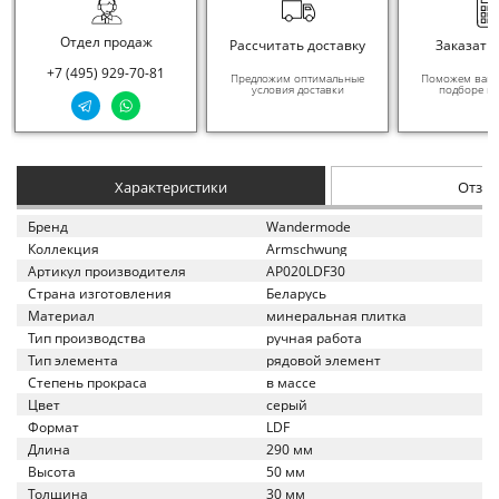
Отдел продаж
Рассчитать доставку
Заказать
+7 (495) 929-70-81
Предложим оптимальные
Поможем вам в
условия доставки
подборе ма
Характеристики
Отзы
Бренд
Wandermode
Коллекция
Armschwung
Артикул производителя
AP020LDF30
Страна изготовления
Беларусь
Материал
минеральная плитка
Тип производства
ручная работа
Тип элемента
рядовой элемент
Степень прокраса
в массе
Цвет
серый
Формат
LDF
Длина
290 мм
Высота
50 мм
Толщина
30 мм