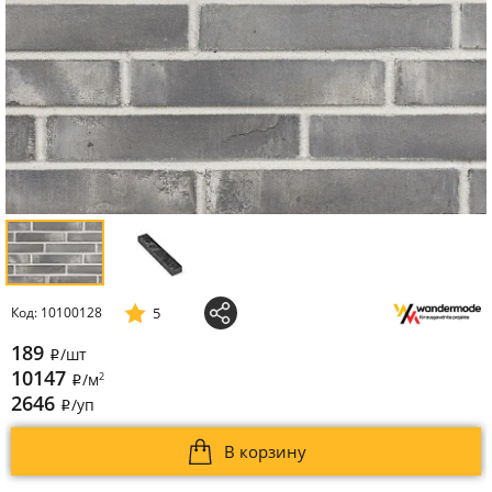
5
Код: 10100128
189
/шт
i
10147
2
/м
i
2646
/уп
i
В корзину