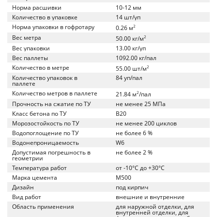
Норма расшивки
10-12 мм
Количество в упаковке
14 шт/уп
Норма упаковки в гофротару
2
0.26 м
Вес метра
2
50.00 кг/м
Вес упаковки
13.00 кг/уп
Вес паллеты
1092.00 кг/пал
Количество в метре
2
55.00 шт/м
Количество упаковок в
84 уп/пал
паллете
Количество метров в паллете
2
21.84 м
/пал
Прочность на сжатие по ТУ
не менее 25 МПа
Класс бетона по ТУ
B20
Морозостойкость по ТУ
не менее 200 циклов
Водопоглощение по ТУ
не более 6 %
Водонепроницаемость
W6
Допустимая погрешность в
не более 2 %
геометрии
Температура работ
от -10°C до +30°C
Марка цемента
M500
Дизайн
под кирпич
Вид работ
внешние и внутренние
Область применения
для наружной отделки, для
внутренней отделки, для