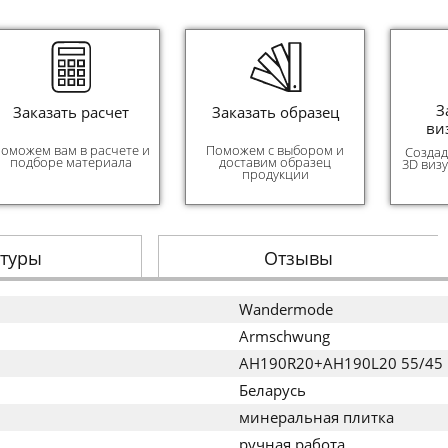
З
Заказать расчет
Заказать образец
ви
оможем вам в расчете и
Поможем с выбором и
Создад
подборе материала
доставим образец
3D виз
продукции
стуры
Отзывы
Wandermode
Armschwung
AH190R20+AH190L20 55/45
Беларусь
минеральная плитка
ручная работа