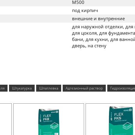
M500
под кирпич
внешние и внутренние
для наружной отделки, для 
для цоколя, для фундамента
бани, для кухни, для ванной
дверь, на стену
еля
Штукатурка
Шпатлевка
Адгезионный раствор
Гидроизоляци