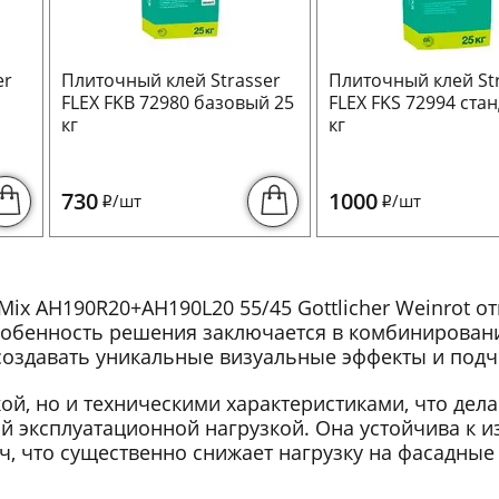
er
Плиточный клей Strasser
Плиточный клей St
FLEX FKB 72980 базовый 25
FLEX FKS 72994 стан
кг
кг
730
1000
/шт
/шт
i
i
x AH190R20+AH190L20 55/45 Gottlicher Weinrot о
Особенность решения заключается в комбинировани
создавать уникальные визуальные эффекты и подч
ой, но и техническими характеристиками, что дела
ой эксплуатационной нагрузкой. Она устойчива к и
ич, что существенно снижает нагрузку на фасадные