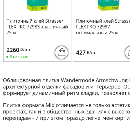
Плиточный клей Strasser
Плиточный клей Strass
FLEX FKC 72983 эластичный
FLEX FKO 72997
25 кг
оптимальный 25 кг
2260
/шт
i
427
/шт
i
В наличии
Облицовочная плитка Wandermode Armschwung Mi
архитектурной отделки фасадов и интерьеров. 
формирует динамичный ритм кладки, позволяет 
Плитка формата Mix отличается не только эстетик
проектах, так и в общественных зданиях с высок
перепадам - и при этом гораздо легче, чем кирп