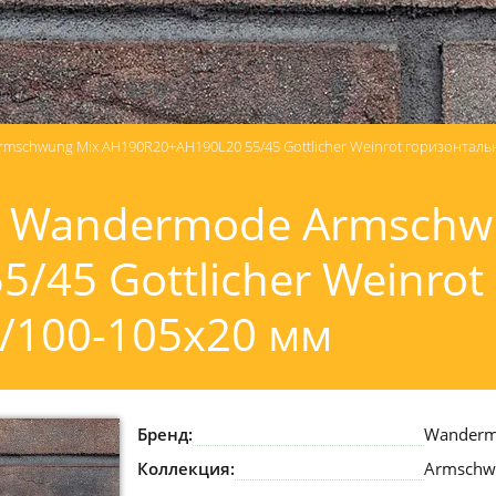
schwung Mix AH190R20+AH190L20 55/45 Gottlicher Weinrot горизонталь
 Wandermode Armschw
/45 Gottlicher Weinrot
2/100-105x20 мм
Бренд:
Wander
Коллекция:
Armschw