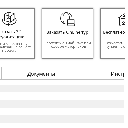
аказать 3D
Заказать OnLine тур
Бесплатное
зуализацию
Проведем он-лайн тур при
Разместим н
им качественную
подборе материалов
купленные 
уализацию вашего
проекта
Документы
Инстр