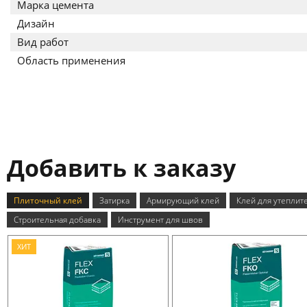
Марка цемента
Дизайн
Вид работ
Область применения
Добавить к заказу
Плиточный клей
Затирка
Армирующий клей
Клей для утеплит
Строительная добавка
Инструмент для швов
ХИТ