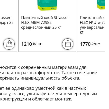
rasser
Плиточный клей Strasser
Плиточный клей
дарт 25
FLEX MBM 72982
FLEX FKU-w 729
среднеслойный 25 кг
универсальный
кг
1210
1770
/шт
/шт
i
i
тносится к современным материалам для
и плиток разных форматов. Такое сочетание
еркивать индивидуальность объекта.
ет ее одинаково уместной как в частных
зносу, влаге, ультрафиолету и температурным
 конструкции и облегчает монтаж.