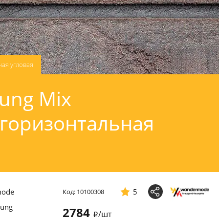
ная угловая толщиной 20 мм
ung Mix
 горизонтальная
mode
5
Код: 10100308
ung
2784
/шт
i