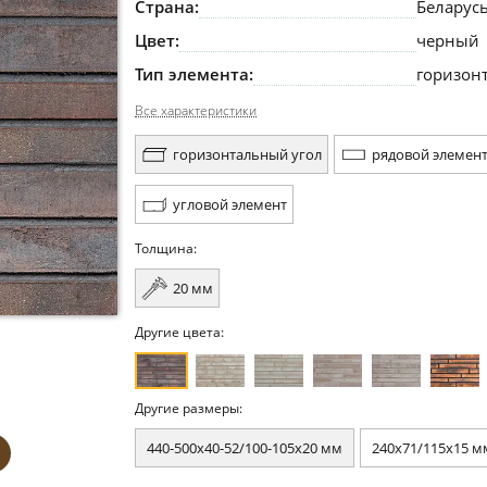
Страна:
Беларус
Цвет:
черный
Тип элемента:
горизон
Все характеристики
горизонтальный угол
рядовой элемен
угловой элемент
Толщина:
20 мм
Другие цвета:
Другие размеры:
440-500x40-52/100-105x20 мм
240x71/115x15 м