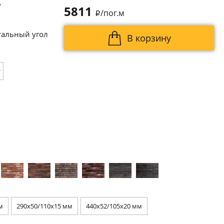
ь
5811
/пог.м
i
тальный угол
В корзину
т
м
290x50/110x15 мм
440x52/105x20 мм