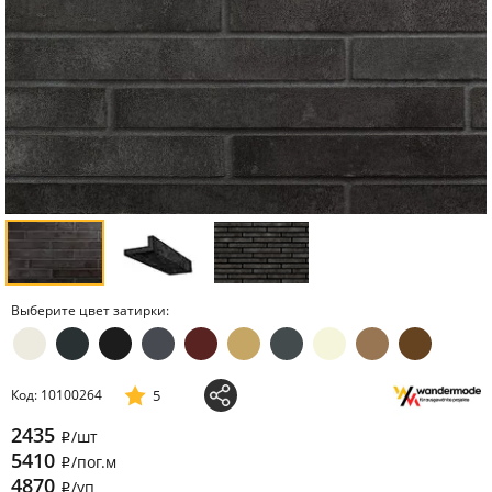
Выберите цвет затирки:
5
Код: 10100264
2435
/шт
i
5410
/пог.м
i
4870
/уп
i