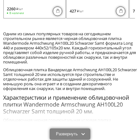
2260
/шт
i
427
730
/шт
i
В наличии
Одним из самых популярных товаров на сегодняшнем
строительном рынке является черная облицовочная плитка
Wandermode Armschwung AH100L20 Schwarzer Samt формата Long
440 и размером 440x52/105x20 мм. Каждый горизонтальный угол
представляет собой изделие ручной работы, и предназначается для
облицовки различных поверхностей как снаружи, так и внутри
помещений.
Облицовочная плитка Вандермоде Armschwung AH100L20 Schwarzer
Samt толщиной 20 мм используется при строительстве и
отделочных работах для защиты зданий и сооружений. Не
меньшую роль она играет и в создании декоративного
оформления как снаружи, так и внутри помещений.
Характеристики и применение облицовочной
плитки Wandermode Armschwung AH100L20
Schwarzer Samt толщиной 20 мм.
Облицовочная черная горизонтальная угловая плитка
Wandermode Armschwung AH100L20 Schwarzer Samt размером
440x52/105x20 мм благодаря своим техническим и
эксплуатационным характеристикам эффективно защищает
Развернуть
постройки от механического воздействия и влияния негативных