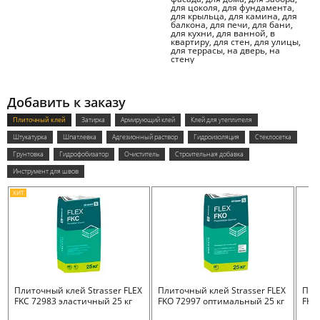
для цоколя, для фундамента,
для крыльца, для камина, для
балкона, для печи, для бани,
для кухни, для ванной, в
квартиру, для стен, для улицы,
для террасы, на дверь, на
стену
Добавить к заказу
Плиточный клей
Затирка
Армирующий клей
Клей для утеплителя
Штукатурка
Шпатлевка
Адгезионный раствор
Гидроизоляция
Стеклосетка
Грунтовка
Гидрофобизатор
Очиститель
Строительная добавка
Инструмент для швов
ХИТ
Плиточный клей Strasser FLEX
Плиточный клей Strasser FLEX
Пли
FKC 72983 эластичный 25 кг
FKO 72997 оптимальный 25 кг
FKB 