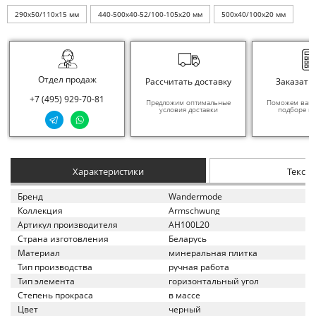
290x50/110x15 мм
440-500x40-52/100-105x20 мм
500x40/100x20 мм
Отдел продаж
Рассчитать доставку
Заказать
+7 (495) 929-70-81
Предложим оптимальные
Поможем вам в
условия доставки
подборе ма
Характеристики
Текст
Бренд
Wandermode
Коллекция
Armschwung
Артикул производителя
AH100L20
Страна изготовления
Беларусь
Материал
минеральная плитка
Тип производства
ручная работа
Тип элемента
горизонтальный угол
Степень прокраса
в массе
Цвет
черный