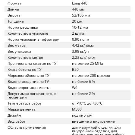
Формат
Long 440
Длина
440 мм
Высота
52/105 мм
Толщина
20 мм
Норма расшивки
10-12 мм
Количество в упаковке
2 шт/уп
Норма упаковки в гофротару
0.90 пог.м
Вес метра
4.42 кг/пог.м
Вес упаковки
3.98 кг/уп
Количество в метре
2.23 шт/пог.м
Прочность на сжатие по ТУ
не менее 25 МПа
Класс бетона по ТУ
B20
Морозостойкость по ТУ
не менее 200 циклов
Водопоглощение по ТУ
не более 6 %
Водонепроницаемость
W6
Допустимая погрешность в
не более 2 %
геометрии
Температура работ
от -10°C до +30°C
Марка цемента
M500
Дизайн
под кирпич
Вид работ
внешние и внутренние
Область применения
для наружной отделки, для
внутренней отделки, для
фасада, для дома, для забора,