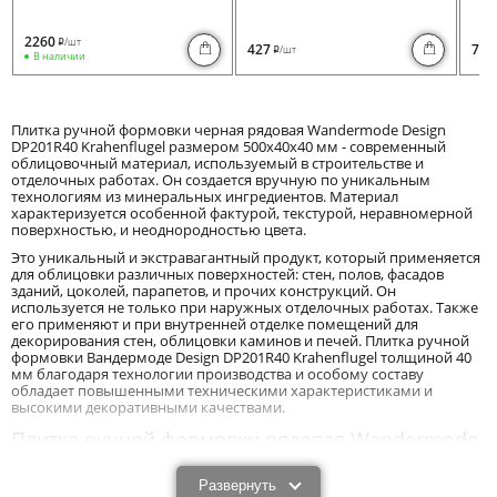
2260
/шт
i
427
730
/шт
i
В наличии
Плитка ручной формовки черная рядовая Wandermode Design
DP201R40 Krahenflugel размером 500x40x40 мм - современный
облицовочный материал, используемый в строительстве и
отделочных работах. Он создается вручную по уникальным
технологиям из минеральных ингредиентов. Материал
характеризуется особенной фактурой, текстурой, неравномерной
поверхностью, и неоднородностью цвета.
Это уникальный и экстравагантный продукт, который применяется
для облицовки различных поверхностей: стен, полов, фасадов
зданий, цоколей, парапетов, и прочих конструкций. Он
используется не только при наружных отделочных работах. Также
его применяют и при внутренней отделке помещений для
декорирования стен, облицовки каминов и печей. Плитка ручной
формовки Вандермоде Design DP201R40 Krahenflugel толщиной 40
мм благодаря технологии производства и особому составу
обладает повышенными техническими характеристиками и
высокими декоративными качествами.
Плитка ручной формовки рядовая Wandermode
Design DP201R40 Krahenflugel толщиной 40 мм:
преимущества и характеристики.
Развернуть