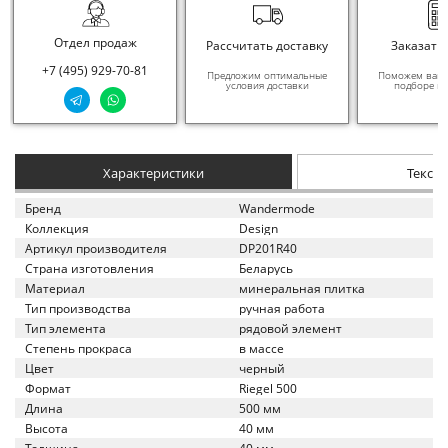
Отдел продаж
Рассчитать доставку
Заказать
+7 (495) 929-70-81
Предложим оптимальные
Поможем вам в
условия доставки
подборе ма
Характеристики
Текст
Бренд
Wandermode
Коллекция
Design
Артикул производителя
DP201R40
Страна изготовления
Беларусь
Материал
минеральная плитка
Тип производства
ручная работа
Тип элемента
рядовой элемент
Степень прокраса
в массе
Цвет
черный
Формат
Riegel 500
Длина
500 мм
Высота
40 мм