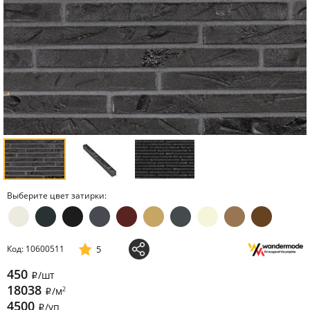
Выберите цвет затирки:
5
Код: 10600511
450
/шт
i
18038
2
/м
i
4500
/уп
i