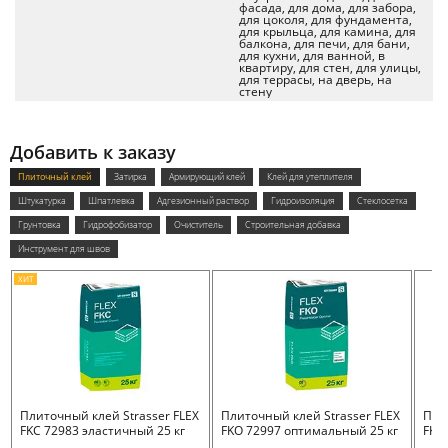
фасада, для дома, для забора,
для цоколя, для фундамента,
для крыльца, для камина, для
балкона, для печи, для бани,
для кухни, для ванной, в
квартиру, для стен, для улицы,
для террасы, на дверь, на
стену
Добавить к заказу
Плиточный клей
Затирка
Армирующий клей
Клей для утеплителя
Штукатурка
Шпатлевка
Адгезионный раствор
Гидроизоляция
Стеклосетка
Грунтовка
Гидрофобизатор
Очиститель
Строительная добавка
Инструмент для швов
ХИТ
Плиточный клей Strasser FLEX
Плиточный клей Strasser FLEX
Пли
FKC 72983 эластичный 25 кг
FKO 72997 оптимальный 25 кг
FKB 