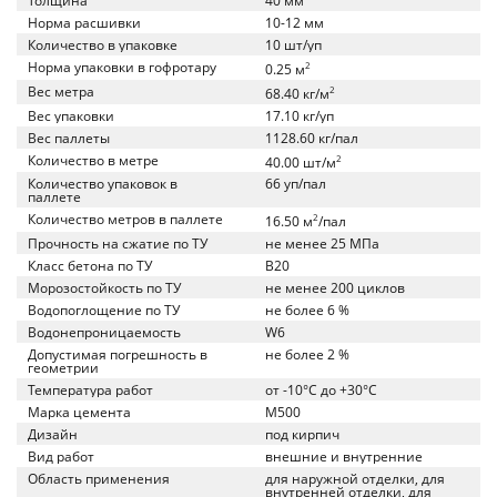
Толщина
40 мм
Норма расшивки
10-12 мм
Количество в упаковке
10 шт/уп
Норма упаковки в гофротару
2
0.25 м
Вес метра
2
68.40 кг/м
Вес упаковки
17.10 кг/уп
Вес паллеты
1128.60 кг/пал
Количество в метре
2
40.00 шт/м
Количество упаковок в
66 уп/пал
паллете
Количество метров в паллете
2
16.50 м
/пал
Прочность на сжатие по ТУ
не менее 25 МПа
Класс бетона по ТУ
B20
Морозостойкость по ТУ
не менее 200 циклов
Водопоглощение по ТУ
не более 6 %
Водонепроницаемость
W6
Допустимая погрешность в
не более 2 %
геометрии
Температура работ
от -10°C до +30°C
Марка цемента
M500
Дизайн
под кирпич
Вид работ
внешние и внутренние
Область применения
для наружной отделки, для
внутренней отделки, для