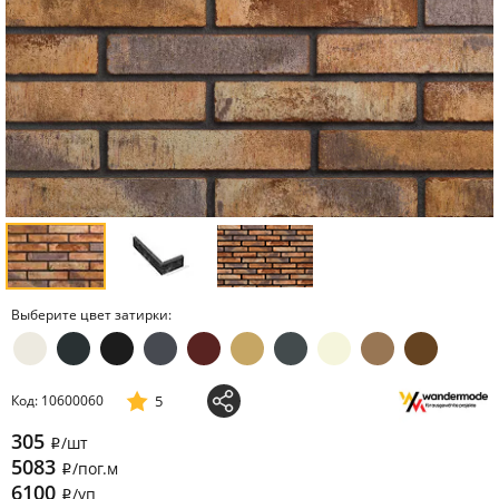
Выберите цвет затирки:
5
Код: 10600060
305
/шт
i
5083
/пог.м
i
6100
/уп
i