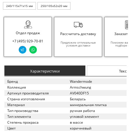
240/115x71x15 мм
250/105x52x20 мм
Отдел продаж
Рассчитать доставку
Заказать
+7 (495) 929-70-81
Предложим оптимальные
Поможем вам в
условия доставки
подборе ма
Характеристики
Текст
Бренд
Wandermode
Коллекция
Armschwung
Артикул производителя
AV040DF15
Страна изготовления
Беларусь
Материал
минеральная плитка
Тип производства
ручная работа
Тип элемента
угловой элемент
Степень прокраса
в массе
Цвет
коричневый