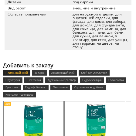
Дизайн
под кирпич
Вид работ
внешние и внутренние
Область применения
для наружной отделки, для
внутренней отделки, для
фасада, для дома, для забора,
для цоколя, для фундамента,
для крыльца, для камина, для
балкона, для печи, для бани,
для кухни, для ванной, в
квартиру, для стен, для улицы,
для террасы, на дверь, на
стену
Добавить к заказу
Плиточный клей
Затирка
Армирующий клей
Клей для утеплителя
Штукатурка
Шпатлевка
Адгезионный раствор
Гидроизоляция
Стеклосетка
Грунтовка
Гидрофобизатор
Очиститель
Строительная добавка
Инструмент для швов
ХИТ