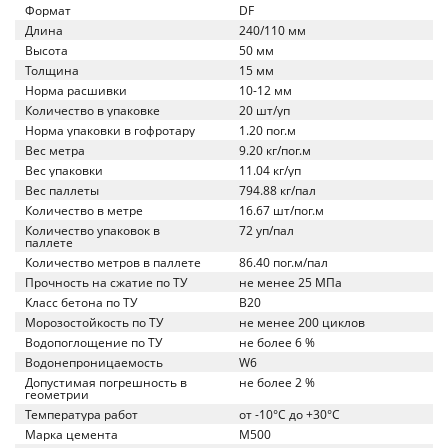
Формат
DF
Длина
240/110 мм
Высота
50 мм
Толщина
15 мм
Норма расшивки
10-12 мм
Количество в упаковке
20 шт/уп
Норма упаковки в гофротару
1.20 пог.м
Вес метра
9.20 кг/пог.м
Вес упаковки
11.04 кг/уп
Вес паллеты
794.88 кг/пал
Количество в метре
16.67 шт/пог.м
Количество упаковок в
72 уп/пал
паллете
Количество метров в паллете
86.40 пог.м/пал
Прочность на сжатие по ТУ
не менее 25 МПа
Класс бетона по ТУ
B20
Морозостойкость по ТУ
не менее 200 циклов
Водопоглощение по ТУ
не более 6 %
Водонепроницаемость
W6
Допустимая погрешность в
не более 2 %
геометрии
Температура работ
от -10°C до +30°C
Марка цемента
M500