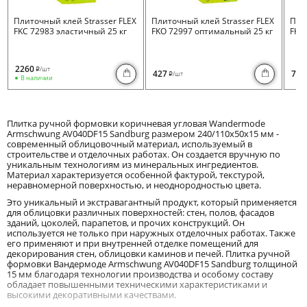
Плиточный клей Strasser FLEX
Плиточный клей Strasser FLEX
Пли
FKC 72983 эластичный 25 кг
FKO 72997 оптимальный 25 кг
FKB 
2260
/шт
i
427
730
/шт
i
В наличии
Плитка ручной формовки коричневая угловая Wandermode
Armschwung AV040DF15 Sandburg размером 240/110x50x15 мм -
современный облицовочный материал, используемый в
строительстве и отделочных работах. Он создается вручную по
уникальным технологиям из минеральных ингредиентов.
Материал характеризуется особенной фактурой, текстурой,
неравномерной поверхностью, и неоднородностью цвета.
Это уникальный и экстравагантный продукт, который применяется
для облицовки различных поверхностей: стен, полов, фасадов
зданий, цоколей, парапетов, и прочих конструкций. Он
используется не только при наружных отделочных работах. Также
его применяют и при внутренней отделке помещений для
декорирования стен, облицовки каминов и печей. Плитка ручной
формовки Вандермоде Armschwung AV040DF15 Sandburg толщиной
15 мм благодаря технологии производства и особому составу
обладает повышенными техническими характеристиками и
высокими декоративными качествами.