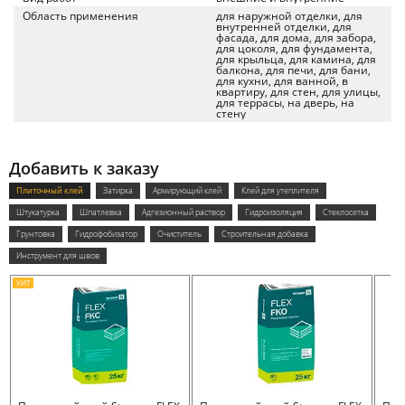
Область применения
для наружной отделки, для
внутренней отделки, для
фасада, для дома, для забора,
для цоколя, для фундамента,
для крыльца, для камина, для
балкона, для печи, для бани,
для кухни, для ванной, в
квартиру, для стен, для улицы,
для террасы, на дверь, на
стену
Добавить к заказу
Плиточный клей
Затирка
Армирующий клей
Клей для утеплителя
Штукатурка
Шпатлевка
Адгезионный раствор
Гидроизоляция
Стеклосетка
Грунтовка
Гидрофобизатор
Очиститель
Строительная добавка
Инструмент для швов
ХИТ