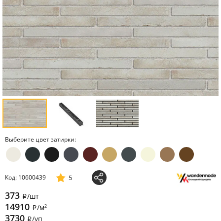
Выберите цвет затирки:
5
Код: 10600439
373
/шт
i
14910
2
/м
i
3730
/уп
i