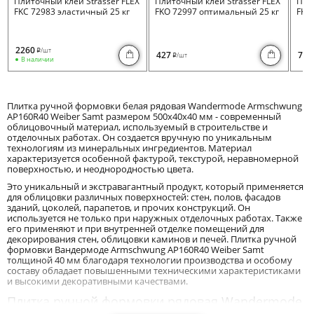
Плиточный клей Strasser FLEX
Плиточный клей Strasser FLEX
Пли
FKC 72983 эластичный 25 кг
FKO 72997 оптимальный 25 кг
FKB 
2260
/шт
i
427
730
/шт
i
В наличии
Плитка ручной формовки белая рядовая Wandermode Armschwung
AP160R40 Weiber Samt размером 500x40x40 мм - современный
облицовочный материал, используемый в строительстве и
отделочных работах. Он создается вручную по уникальным
технологиям из минеральных ингредиентов. Материал
характеризуется особенной фактурой, текстурой, неравномерной
поверхностью, и неоднородностью цвета.
Это уникальный и экстравагантный продукт, который применяется
для облицовки различных поверхностей: стен, полов, фасадов
зданий, цоколей, парапетов, и прочих конструкций. Он
используется не только при наружных отделочных работах. Также
его применяют и при внутренней отделке помещений для
декорирования стен, облицовки каминов и печей. Плитка ручной
формовки Вандермоде Armschwung AP160R40 Weiber Samt
толщиной 40 мм благодаря технологии производства и особому
составу обладает повышенными техническими характеристиками
и высокими декоративными качествами.
Плитка ручной формовки рядовая Wandermode