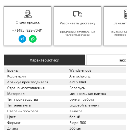
Отдел продаж
Рассчитать доставку
Заказать
+7 (495) 929-70-81
Предложим оптимальные
Поможем вам в
условия доставки
подборе ма
Характеристики
Текст
Бренд
Wandermode
Коллекция
Armschwung
Артикул производителя
AP160R40
Страна изготовления
Беларусь
Материал
минеральная плитка
Тип производства
ручная работа
Тип элемента
рядовой элемент
Степень прокраса
в массе
Цвет
белый
Формат
Riegel 500
Длина
500 мм