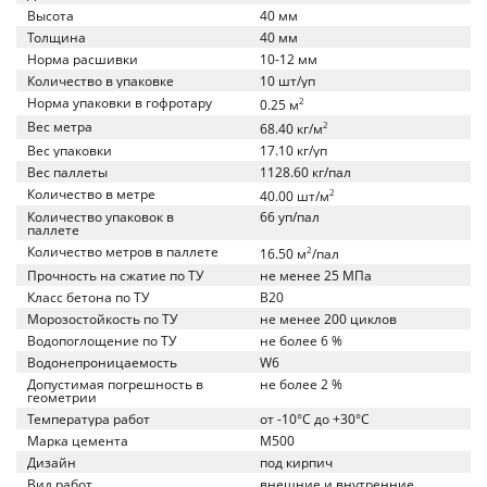
Высота
40 мм
Толщина
40 мм
Норма расшивки
10-12 мм
Количество в упаковке
10 шт/уп
Норма упаковки в гофротару
2
0.25 м
Вес метра
2
68.40 кг/м
Вес упаковки
17.10 кг/уп
Вес паллеты
1128.60 кг/пал
Количество в метре
2
40.00 шт/м
Количество упаковок в
66 уп/пал
паллете
Количество метров в паллете
2
16.50 м
/пал
Прочность на сжатие по ТУ
не менее 25 МПа
Класс бетона по ТУ
B20
Морозостойкость по ТУ
не менее 200 циклов
Водопоглощение по ТУ
не более 6 %
Водонепроницаемость
W6
Допустимая погрешность в
не более 2 %
геометрии
Температура работ
от -10°C до +30°C
Марка цемента
M500
Дизайн
под кирпич
Вид работ
внешние и внутренние