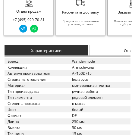
Отдел продаж
Рассчитать доставку
Заказать
+7 (495) 929-70-81
Предложим оптимальные
Поможем вам в
условия доставки
подборе ма
Характеристики
Отзы
Бренд
Wandermode
Коллекция
Armschwung
Артикул производителя
AP150DF15
Страна изготовления
Беларусь
Материал
минеральная плитка
Тип производства
ручная работа
Тип элемента
рядовой элемент
Степень прокраса
в массе
Цвет
белый
Формат
DF
Длина
250 мм
Высота
50 мм
Толщина
15 мм