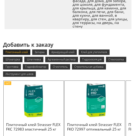
фасада, для дома, для забора,
для цоколя, для фундамента,
для крыльца, для камина, для
балкона, для печи, для бани,
для кухни, для ванной, в
квартиру, для стен, для улицы,
для террасы, на дверь, на
стену
Добавить к заказу
Плиточный клей
Затирка
Армирующий клей
Клей для утеплителя
Штукатурка
Шпатлевка
Адгезионный раствор
Гидроизоляция
Стеклосетка
Грунтовка
Гидрофобизатор
Очиститель
Строительная добавка
Инструмент для швов
ХИТ
Плиточный клей Strasser FLEX
Плиточный клей Strasser FLEX
Пли
FKC 72983 эластичный 25 кг
FKO 72997 оптимальный 25 кг
FKB 