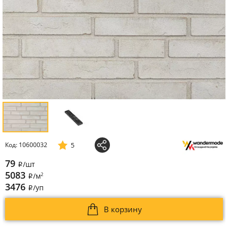
5
Код: 10600032
79
/шт
i
5083
2
/м
i
3476
/уп
i
В корзину