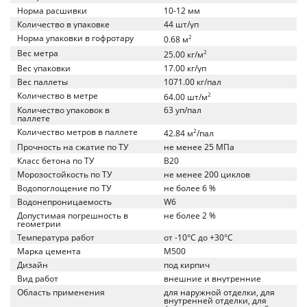
Норма расшивки
10-12 мм
Количество в упаковке
44 шт/уп
Норма упаковки в гофротару
2
0.68 м
Вес метра
2
25.00 кг/м
Вес упаковки
17.00 кг/уп
Вес паллеты
1071.00 кг/пал
Количество в метре
2
64.00 шт/м
Количество упаковок в
63 уп/пал
паллете
Количество метров в паллете
2
42.84 м
/пал
Прочность на сжатие по ТУ
не менее 25 МПа
Класс бетона по ТУ
B20
Морозостойкость по ТУ
не менее 200 циклов
Водопоглощение по ТУ
не более 6 %
Водонепроницаемость
W6
Допустимая погрешность в
не более 2 %
геометрии
Температура работ
от -10°C до +30°C
Марка цемента
M500
Дизайн
под кирпич
Вид работ
внешние и внутренние
Область применения
для наружной отделки, для
внутренней отделки, для