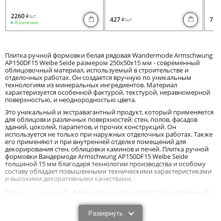
2260
/шт
i
427
730
/шт
i
В наличии
Плитка ручной формовки белая рядовая Wandermode Armschwung
AP150DF15 Weibe Seide размером 250x50x15 мм - современный
облицовочный материал, используемый в строительстве и
отделочных работах. Он создается вручную по уникальным
технологиям из минеральных ингредиентов. Материал
характеризуется особенной фактурой, текстурой, неравномерной
поверхностью, и неоднородностью цвета.
Это уникальный и экстравагантный продукт, который применяется
для облицовки различных поверхностей: стен, полов, фасадов
зданий, цоколей, парапетов, и прочих конструкций. Он
используется не только при наружных отделочных работах. Также
его применяют и при внутренней отделке помещений для
декорирования стен, облицовки каминов и печей. Плитка ручной
формовки Вандермоде Armschwung AP150DF15 Weibe Seide
толщиной 15 мм благодаря технологии производства и особому
составу обладает повышенными техническими характеристиками
и высокими декоративными качествами.
Плитка ручной формовки рядовая Wandermode
Armschwung AP150DF15 Weibe Seide толщиной
15 мм: преимущества и характеристики.
Развернуть