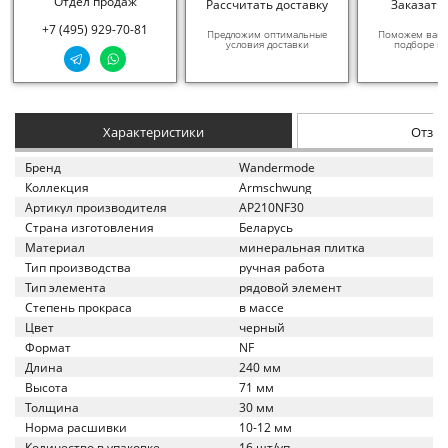
Отдел продаж
Рассчитать доставку
Заказать
+7 (495) 929-70-81
Предложим оптимальные
Поможем вам в
условия доставки
подборе ма
Характеристики
Отзы
Бренд
Wandermode
Коллекция
Armschwung
Артикул производителя
AP210NF30
Страна изготовления
Беларусь
Материал
минеральная плитка
Тип производства
ручная работа
Тип элемента
рядовой элемент
Степень прокраса
в массе
Цвет
черный
Формат
NF
Длина
240 мм
Высота
71 мм
Толщина
30 мм
Норма расшивки
10-12 мм
Количество в упаковке
16 шт/уп