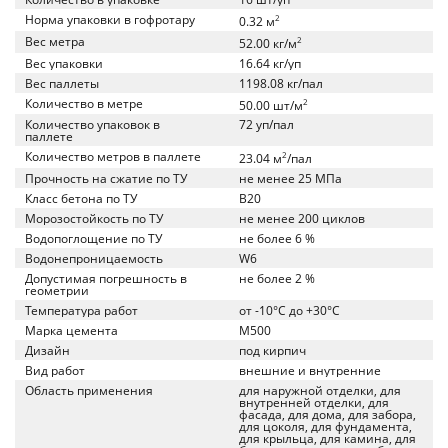
Норма упаковки в гофротару
2
0.32 м
Вес метра
2
52.00 кг/м
Вес упаковки
16.64 кг/уп
Вес паллеты
1198.08 кг/пал
Количество в метре
2
50.00 шт/м
Количество упаковок в
72 уп/пал
паллете
Количество метров в паллете
2
23.04 м
/пал
Прочность на сжатие по ТУ
не менее 25 МПа
Класс бетона по ТУ
B20
Морозостойкость по ТУ
не менее 200 циклов
Водопоглощение по ТУ
не более 6 %
Водонепроницаемость
W6
Допустимая погрешность в
не более 2 %
геометрии
Температура работ
от -10°C до +30°C
Марка цемента
M500
Дизайн
под кирпич
Вид работ
внешние и внутренние
Область применения
для наружной отделки, для
внутренней отделки, для
фасада, для дома, для забора,
для цоколя, для фундамента,
для крыльца, для камина, для