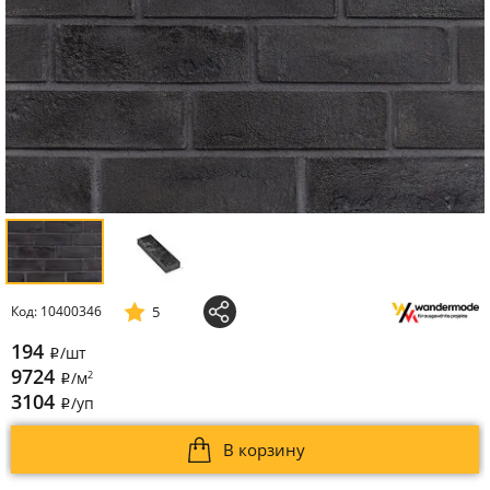
5
Код: 10400346
194
/шт
i
9724
2
/м
i
3104
/уп
i
В корзину