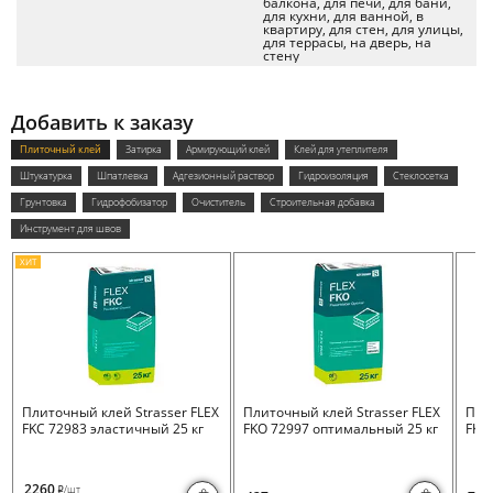
балкона, для печи, для бани,
для кухни, для ванной, в
квартиру, для стен, для улицы,
для террасы, на дверь, на
стену
Добавить к заказу
Плиточный клей
Затирка
Армирующий клей
Клей для утеплителя
Штукатурка
Шпатлевка
Адгезионный раствор
Гидроизоляция
Стеклосетка
Грунтовка
Гидрофобизатор
Очиститель
Строительная добавка
Инструмент для швов
ХИТ
Плиточный клей Strasser FLEX
Плиточный клей Strasser FLEX
Пли
FKC 72983 эластичный 25 кг
FKO 72997 оптимальный 25 кг
FKB 
2260
/шт
i