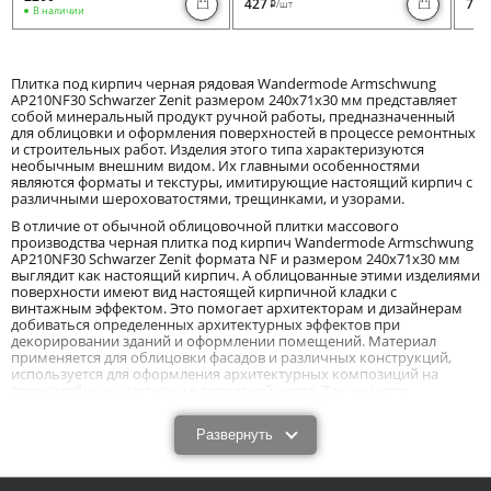
427
730
/шт
i
В наличии
Плитка под кирпич черная рядовая Wandermode Armschwung
AP210NF30 Schwarzer Zenit размером 240x71x30 мм представляет
собой минеральный продукт ручной работы, предназначенный
для облицовки и оформления поверхностей в процессе ремонтных
и строительных работ. Изделия этого типа характеризуются
необычным внешним видом. Их главными особенностями
являются форматы и текстуры, имитирующие настоящий кирпич с
различными шероховатостями, трещинками, и узорами.
В отличие от обычной облицовочной плитки массового
производства черная плитка под кирпич Wandermode Armschwung
AP210NF30 Schwarzer Zenit формата NF и размером 240x71x30 мм
выглядит как настоящий кирпич. А облицованные этими изделиями
поверхности имеют вид настоящей кирпичной кладки с
винтажным эффектом. Это помогает архитекторам и дизайнерам
добиваться определенных архитектурных эффектов при
декорировании зданий и оформлении помещений. Материал
применяется для облицовки фасадов и различных конструкций,
используется для оформления архитектурных композиций на
приусадебных участках и в городской черте. Так же часто
применяется он и в современных интерьерах.
Особенности и характеристики плитки под
Развернуть
кирпич (рядовой элемент) Wandermode
Armschwung AP210NF30 Schwarzer Zenit