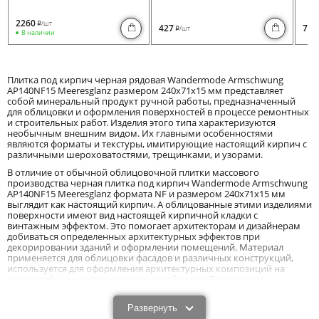
2260
/шт
i
427
730
/шт
i
В наличии
Плитка под кирпич черная рядовая Wandermode Armschwung
AP140NF15 Meeresglanz размером 240x71x15 мм представляет
собой минеральный продукт ручной работы, предназначенный
для облицовки и оформления поверхностей в процессе ремонтных
и строительных работ. Изделия этого типа характеризуются
необычным внешним видом. Их главными особенностями
являются форматы и текстуры, имитирующие настоящий кирпич с
различными шероховатостями, трещинками, и узорами.
В отличие от обычной облицовочной плитки массового
производства черная плитка под кирпич Wandermode Armschwung
AP140NF15 Meeresglanz формата NF и размером 240x71x15 мм
выглядит как настоящий кирпич. А облицованные этими изделиями
поверхности имеют вид настоящей кирпичной кладки с
винтажным эффектом. Это помогает архитекторам и дизайнерам
добиваться определенных архитектурных эффектов при
декорировании зданий и оформлении помещений. Материал
применяется для облицовки фасадов и различных конструкций,
используется для оформления архитектурных композиций на
приусадебных участках и в городской черте. Так же часто
применяется он и в современных интерьерах.
Особенности и характеристики плитки под
Развернуть