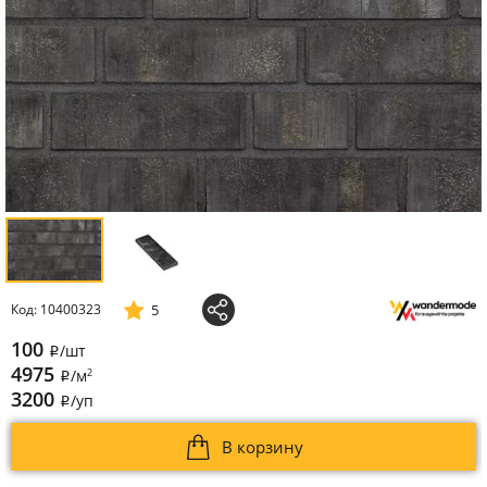
5
Код: 10400323
100
/шт
i
4975
2
/м
i
3200
/уп
i
В корзину