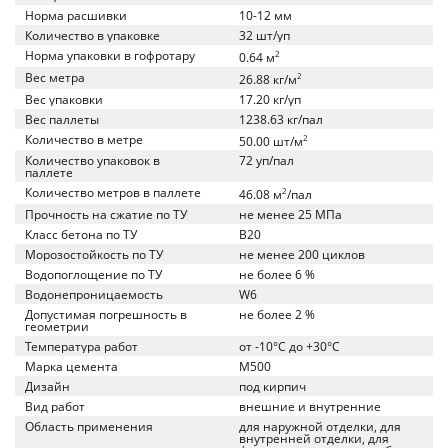
Норма расшивки
10-12 мм
Количество в упаковке
32 шт/уп
Норма упаковки в гофротару
2
0.64 м
Вес метра
2
26.88 кг/м
Вес упаковки
17.20 кг/уп
Вес паллеты
1238.63 кг/пал
Количество в метре
2
50.00 шт/м
Количество упаковок в
72 уп/пал
паллете
Количество метров в паллете
2
46.08 м
/пал
Прочность на сжатие по ТУ
не менее 25 МПа
Класс бетона по ТУ
B20
Морозостойкость по ТУ
не менее 200 циклов
Водопоглощение по ТУ
не более 6 %
Водонепроницаемость
W6
Допустимая погрешность в
не более 2 %
геометрии
Температура работ
от -10°C до +30°C
Марка цемента
M500
Дизайн
под кирпич
Вид работ
внешние и внутренние
Область применения
для наружной отделки, для
внутренней отделки, для