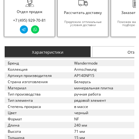
Отдел продаж
Рассчитать доставку
Заказать
+7 (495) 929-70-81
Предложим оптимальные
Поможем вам в
условия доставки
подборе ма
Характеристики
Отзы
Бренд
Wandermode
Коллекция
Armschwung
Артикул производителя
AP140NF15
Страна изготовления
Беларусь
Материал
минеральная плитка
Тип производства
ручная работа
Тип элемента
рядовой элемент
Степень прокраса
в массе
Цвет
черный
Формат
NF
Длина
240 мм
Высота
71 мм
Толщина
15 мм