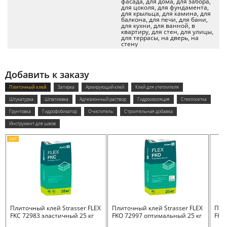
фасада, для дома, для забора,
для цоколя, для фундамента,
для крыльца, для камина, для
балкона, для печи, для бани,
для кухни, для ванной, в
квартиру, для стен, для улицы,
для террасы, на дверь, на
стену
Добавить к заказу
Плиточный клей
Затирка
Армирующий клей
Клей для утеплителя
Штукатурка
Шпатлевка
Адгезионный раствор
Гидроизоляция
Стеклосетка
Грунтовка
Гидрофобизатор
Очиститель
Строительная добавка
Инструмент для швов
ХИТ
Плиточный клей Strasser FLEX
Плиточный клей Strasser FLEX
Пли
FKC 72983 эластичный 25 кг
FKO 72997 оптимальный 25 кг
FKB 