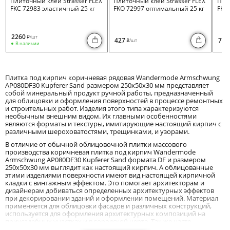
Плиточный клей Strasser FLEX
Плиточный клей Strasser FLEX
Пли
FKC 72983 эластичный 25 кг
FKO 72997 оптимальный 25 кг
FKB 
2260
/шт
i
427
730
/шт
i
В наличии
Плитка под кирпич коричневая рядовая Wandermode Armschwung
AP080DF30 Kupferer Sand размером 250x50x30 мм представляет
собой минеральный продукт ручной работы, предназначенный
для облицовки и оформления поверхностей в процессе ремонтных
и строительных работ. Изделия этого типа характеризуются
необычным внешним видом. Их главными особенностями
являются форматы и текстуры, имитирующие настоящий кирпич с
различными шероховатостями, трещинками, и узорами.
В отличие от обычной облицовочной плитки массового
производства коричневая плитка под кирпич Wandermode
Armschwung AP080DF30 Kupferer Sand формата DF и размером
250x50x30 мм выглядит как настоящий кирпич. А облицованные
этими изделиями поверхности имеют вид настоящей кирпичной
кладки с винтажным эффектом. Это помогает архитекторам и
дизайнерам добиваться определенных архитектурных эффектов
при декорировании зданий и оформлении помещений. Материал
применяется для облицовки фасадов и различных конструкций,
используется для оформления архитектурных композиций на
приусадебных участках и в городской черте. Так же часто
применяется он и в современных интерьерах.