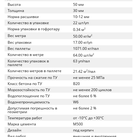
Высота
50 мм
Толщина
30 мм
Норма расшивки
10-12 мм
Количество в упаковке
22 шт/уп
Норма упаковки в гофротару
2
0.34 м
Вес метра
2
50.00 кг/м
Вес упаковки
17.00 кг/уп
Вес паллеты
1071.00 кг/пал
Количество в метре
2
64.00 шт/м
Количество упаковок в
63 уп/пал
паллете
Количество метров в паллете
2
21.42 м
/пал
Прочность на сжатие по ТУ
не менее 25 МПа
Класс бетона по ТУ
B20
Морозостойкость по ТУ
не менее 200 циклов
Водопоглощение по ТУ
не более 6 %
Водонепроницаемость
W6
Допустимая погрешность в
не более 2 %
геометрии
Температура работ
от -10°C до +30°C
Марка цемента
M500
Дизайн
под кирпич
Вид работ
внешние и внутренние