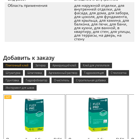
Область применения
для наружной отделки, для
внутренней отделки, для
фасада, для дома, для забора,
для цоколя, для фундамента,
для крыльца, для камина, для
балкона, для печи, для бани,
для кухни, для ванной, в
квартиру, для стен, для улицы,
для террасы, на дверь, на
стену
Добавить к заказу
Плиточный клей
Затирка
Армирующий клей
Клей для утеплителя
Штукатурка
Шпатлевка
Адгезионный раствор
Гидроизоляция
Стеклосетка
Грунтовка
Гидрофобизатор
Очиститель
Строительная добавка
Инструмент для швов
ХИТ