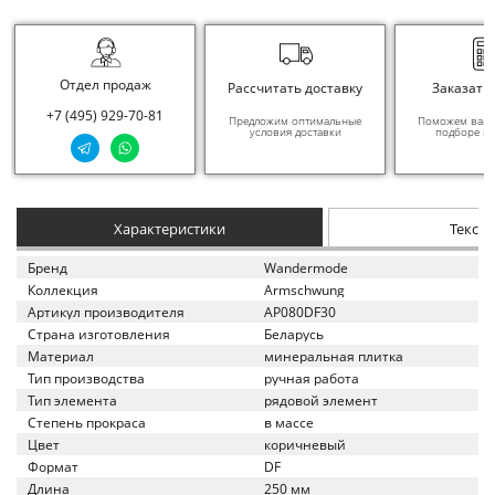
Отдел продаж
Рассчитать доставку
Заказать
+7 (495) 929-70-81
Предложим оптимальные
Поможем вам в
условия доставки
подборе ма
Характеристики
Текст
Бренд
Wandermode
Коллекция
Armschwung
Артикул производителя
AP080DF30
Страна изготовления
Беларусь
Материал
минеральная плитка
Тип производства
ручная работа
Тип элемента
рядовой элемент
Степень прокраса
в массе
Цвет
коричневый
Формат
DF
Длина
250 мм