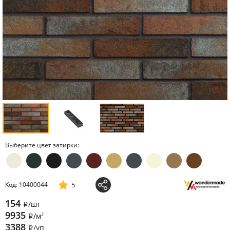
Выберите цвет затирки:
5
Код: 10400044
154
/шт
i
9935
2
/м
i
3388
/уп
i