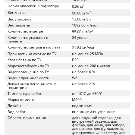
Норма упаковки в гофротару
2
0.26 м
Вес метра
2
50.00 кг/м
Вес упаковки
13.00 кг/уп
Вес паллеты
1092.00 кг/пал
Количество в метре
2
55.00 шт/м
Количество упаковок в
84 уп/пал
паллете
Количество метров в паллете
2
21.84 м
/пал
Прочность на сжатие по ТУ
не менее 25 МПа
Класс бетона по ТУ
B20
Морозостойкость по ТУ
не менее 200 циклов
Водопоглощение по ТУ
не более 6 %
Водонепроницаемость
W6
Допустимая погрешность в
не более 2 %
геометрии
Температура работ
от -10°C до +30°C
Марка цемента
M500
Дизайн
под кирпич
Вид работ
внешние и внутренние
Область применения
для наружной отделки, для
внутренней отделки, для
фасада, для дома, для забора,
для цоколя, для фундамента,
для крыльца, для камина, для