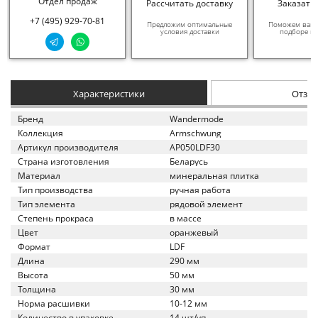
Отдел продаж
Рассчитать доставку
Заказать
+7 (495) 929-70-81
Предложим оптимальные
Поможем вам в
условия доставки
подборе ма
Характеристики
Отзы
Бренд
Wandermode
Коллекция
Armschwung
Артикул производителя
AP050LDF30
Страна изготовления
Беларусь
Материал
минеральная плитка
Тип производства
ручная работа
Тип элемента
рядовой элемент
Степень прокраса
в массе
Цвет
оранжевый
Формат
LDF
Длина
290 мм
Высота
50 мм
Толщина
30 мм
Норма расшивки
10-12 мм
Количество в упаковке
14 шт/уп