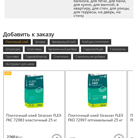
балкона, для печи, для бани,
для кухни, для ванной, в
квартиру, для стен, для улицы,
для террасы, на дверь, на
стену
Добавить к заказу
Плиточный клей
Затирка
Армирующий клей
Клей для утеплителя
Штукатурка
Шпатлевка
Адгезионный раствор
Гидроизоляция
Стеклосетка
Грунтовка
Гидрофобизатор
Очиститель
Строительная добавка
Инструмент для швов
ХИТ
Плиточный клей Strasser FLEX
Плиточный клей Strasser FLEX
Пли
FKC 72983 эластичный 25 кг
FKO 72997 оптимальный 25 кг
FKB 
2260
/шт
i