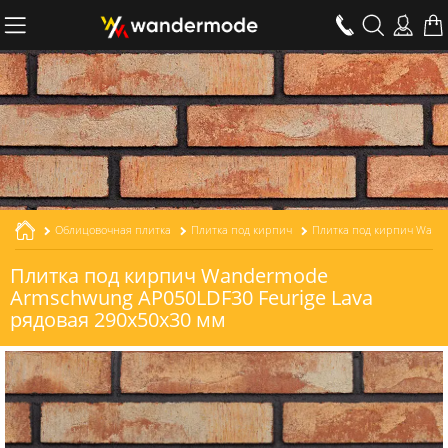
Облицовочная плитка
Плитка под кирпич
Плитка под кирпич Wandermode
Armschwung AP050LDF30 Feurige Lava
рядовая 290x50x30 мм