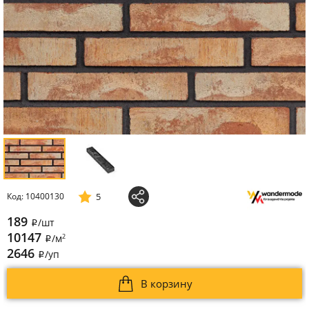
5
Код: 10400130
189
/шт
i
10147
2
/м
i
2646
/уп
i
В корзину