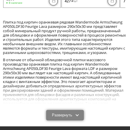
427
730
/шт
i
В наличии
Плитка под кирпич оранжевая рядовая Wandermode Armschwung
AP050LDF30 Feurige Lava размером 290x50x30 мм представляет
собой минеральный продукт ручной работы, предназначенный
для облицовки и оформления поверхностей в процессе ремонтных
и строительных работ. Изделия этого типа характеризуются
необычным внешним видом. Их главными особенностями
являются форматы и текстуры, имитирующие настоящий кирпич с
различными шероховатостями, трещинками, и узорами.
В отличие от обычной облицовочной плитки массового
производства оранжевая плитка под кирпич Wandermode
Armschwung AP050LDF30 Feurige Lava формата LDF и размером
290x50x30 мм выглядит как настоящий кирпич. А облицованные
этими изделиями поверхности имеют вид настоящей кирпичной
кладки с винтажным эффектом. Это помогает архитекторам и
дизайнерам добиваться определенных архитектурных эффектов
при декорировании зданий и оформлении помещений. Материал
применяется для облицовки фасадов и различных конструкций,
используется для оформления архитектурных композиций на
приусадебных участках и в городской черте. Так же часто
применяется он и в современных интерьерах.
Особенности и характеристики плитки под
Развернуть
кирпич (рядовой элемент) Wandermode
Armschwung AP050LDF30 Feurige Lava толщиной