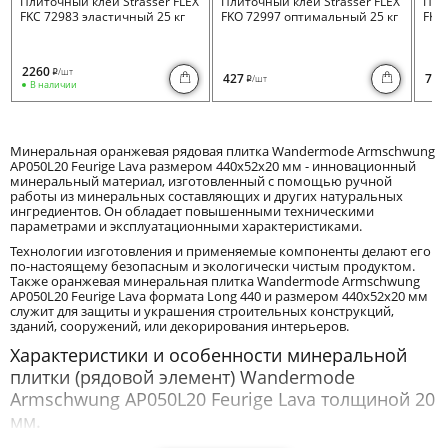
Плиточный клей Strasser FLEX
Плиточный клей Strasser FLEX
Пли
FKC 72983 эластичный 25 кг
FKO 72997 оптимальный 25 кг
FKB 
2260
/шт
i
427
730
/шт
i
В наличии
Минеральная оранжевая рядовая плитка Wandermode Armschwung
AP050L20 Feurige Lava размером 440x52x20 мм - инновационный
минеральный материал, изготовленный с помощью ручной
работы из минеральных составляющих и других натуральных
ингредиентов. Он обладает повышенными техническими
параметрами и эксплуатационными характеристиками.
Технологии изготовления и применяемые компоненты делают его
по-настоящему безопасным и экологически чистым продуктом.
Также оранжевая минеральная плитка Wandermode Armschwung
AP050L20 Feurige Lava формата Long 440 и размером 440x52x20 мм
служит для защиты и украшения строительных конструкций,
зданий, сооружений, или декорирования интерьеров.
Характеристики и особенности минеральной
плитки (рядовой элемент) Wandermode
Armschwung AP050L20 Feurige Lava толщиной 20
мм.