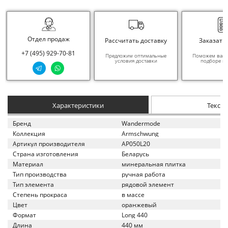
Отдел продаж
Рассчитать доставку
Заказать
+7 (495) 929-70-81
Предложим оптимальные
Поможем вам в
условия доставки
подборе ма
Характеристики
Текст
Бренд
Wandermode
Коллекция
Armschwung
Артикул производителя
AP050L20
Страна изготовления
Беларусь
Материал
минеральная плитка
Тип производства
ручная работа
Тип элемента
рядовой элемент
Степень прокраса
в массе
Цвет
оранжевый
Формат
Long 440
Длина
440 мм