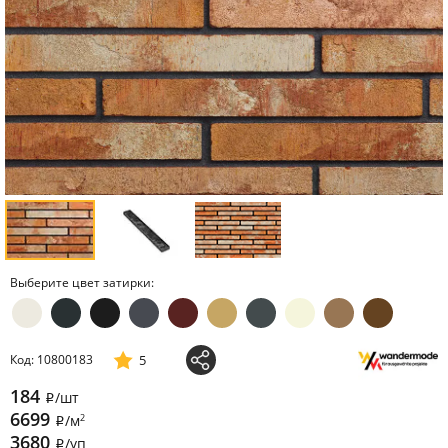
Выберите цвет затирки:
5
Код: 10800183
184
/шт
i
6699
2
/м
i
3680
/уп
i