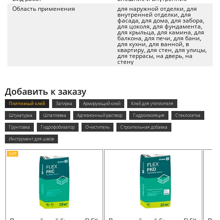
Область применения
для наружной отделки, для
внутренней отделки, для
фасада, для дома, для забора,
для цоколя, для фундамента,
для крыльца, для камина, для
балкона, для печи, для бани,
для кухни, для ванной, в
квартиру, для стен, для улицы,
для террасы, на дверь, на
стену
Добавить к заказу
Плиточный клей
Затирка
Армирующий клей
Клей для утеплителя
Штукатурка
Шпатлевка
Адгезионный раствор
Гидроизоляция
Стеклосетка
Грунтовка
Гидрофобизатор
Очиститель
Строительная добавка
Инструмент для швов
ХИТ