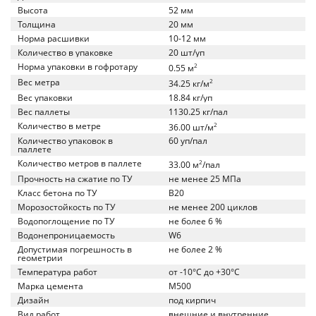
Высота
52 мм
Толщина
20 мм
Норма расшивки
10-12 мм
Количество в упаковке
20 шт/уп
Норма упаковки в гофротару
2
0.55 м
Вес метра
2
34.25 кг/м
Вес упаковки
18.84 кг/уп
Вес паллеты
1130.25 кг/пал
Количество в метре
2
36.00 шт/м
Количество упаковок в
60 уп/пал
паллете
Количество метров в паллете
2
33.00 м
/пал
Прочность на сжатие по ТУ
не менее 25 МПа
Класс бетона по ТУ
B20
Морозостойкость по ТУ
не менее 200 циклов
Водопоглощение по ТУ
не более 6 %
Водонепроницаемость
W6
Допустимая погрешность в
не более 2 %
геометрии
Температура работ
от -10°C до +30°C
Марка цемента
M500
Дизайн
под кирпич
Вид работ
внешние и внутренние