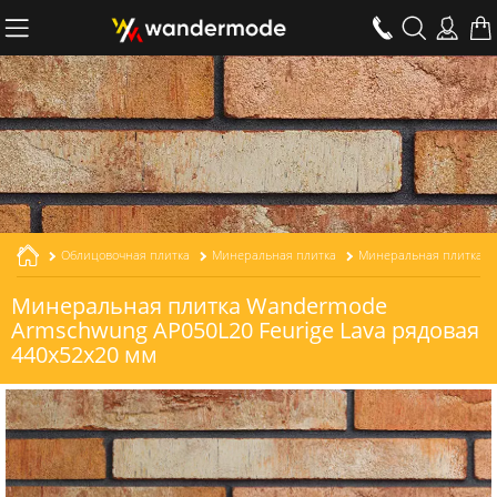
Облицовочная плитка
Минеральная плитка
Минеральная плитка Wandermode
Armschwung AP050L20 Feurige Lava рядовая
440x52x20 мм