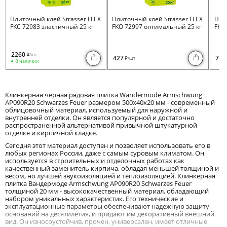
Плиточный клей Strasser FLEX
Плиточный клей Strasser FLEX
Пли
FKC 72983 эластичный 25 кг
FKO 72997 оптимальный 25 кг
FKB 
2260
/шт
i
427
730
/шт
i
В наличии
Клинкерная черная рядовая плитка Wandermode Armschwung
AP090R20 Schwarzes Feuer размером 500x40x20 мм - современный
облицовочный материал, используемый для наружной и
внутренней отделки. Он является популярной и достаточно
распространенной альтернативой привычной штукатурной
отделке и кирпичной кладке.
Сегодня этот материал доступен и позволяет использовать его в
любых регионах России, даже с самым суровым климатом. Он
используется в строительных и отделочных работах как
качественный заменитель кирпича, обладая меньшей толщиной и
весом, но лучшей звукоизоляцией и теплоизоляцией. Клинкерная
плитка Вандермоде Armschwung AP090R20 Schwarzes Feuer
толщиной 20 мм - высококачественный материал, обладающий
набором уникальных характеристик. Его технические и
эксплуатационные параметры обеспечивают надежную защиту
оснований на десятилетия, и придают им декоративный внешний
вид. Он износоустойчив, прочен, универсален, имеет отличные