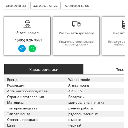
440x52x20 мм
440x52x20-50 мм
500x40x20-40 мм
Отдел продаж
Рассчитать доставку
Заказать
+7 (495) 929-70-81
Предложим оптимальные
Поможем вам в
условия доставки
подборе ма
Характеристики
Текст
Бренд
Wandermode
Коллекция
Armschwung
Артикул производителя
AP090R20
Страна изготовления
Беларусь
Материал
минеральная плитка
Тип производства
ручная работа
Тип элемента
рядовой элемент
Степень прокраса
в массе
Цвет
черный