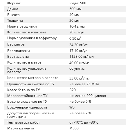
Формат
Riegel 500
Длина
500 мм
Высота
40 мм
Толщина
20 мм
Норма расшивки
10-12 мм
Количество в упаковке
20 шт/уп
Норма упаковки в гофротару
2
0.50 м
Вес метра
2
34.20 кг/м
Вес упаковки
17.10 кг/уп
Вес паллеты
1128.60 кг/пал
Количество в метре
2
40.00 шт/м
Количество упаковок в
66 уп/пал
паллете
Количество метров в паллете
2
33.00 м
/пал
Прочность на сжатие по ТУ
не менее 25 МПа
Класс бетона по ТУ
B20
Морозостойкость по ТУ
не менее 200 циклов
Водопоглощение по ТУ
не более 6 %
Водонепроницаемость
W6
Допустимая погрешность в
не более 2 %
геометрии
Температура работ
от -10°C до +30°C
Марка цемента
M500