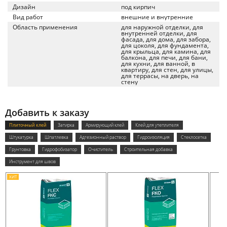
Дизайн
под кирпич
Вид работ
внешние и внутренние
Область применения
для наружной отделки, для
внутренней отделки, для
фасада, для дома, для забора,
для цоколя, для фундамента,
для крыльца, для камина, для
балкона, для печи, для бани,
для кухни, для ванной, в
квартиру, для стен, для улицы,
для террасы, на дверь, на
стену
Добавить к заказу
Плиточный клей
Затирка
Армирующий клей
Клей для утеплителя
Штукатурка
Шпатлевка
Адгезионный раствор
Гидроизоляция
Стеклосетка
Грунтовка
Гидрофобизатор
Очиститель
Строительная добавка
Инструмент для швов
ХИТ