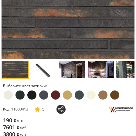
Выберите цвет затирки:
5
Код: 11000413
190
/шт
i
7601
2
/м
i
3800
/уп
i