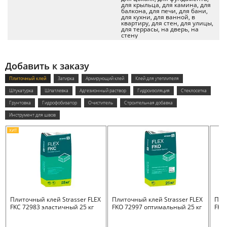
для крыльца, для камина, для
балкона, для печи, для бани,
для кухни, для ванной, в
квартиру, для стен, для улицы,
для террасы, на дверь, на
стену
Добавить к заказу
Плиточный клей
Затирка
Армирующий клей
Клей для утеплителя
Штукатурка
Шпатлевка
Адгезионный раствор
Гидроизоляция
Стеклосетка
Грунтовка
Гидрофобизатор
Очиститель
Строительная добавка
Инструмент для швов
ХИТ
Плиточный клей Strasser FLEX
Плиточный клей Strasser FLEX
Пли
FKC 72983 эластичный 25 кг
FKO 72997 оптимальный 25 кг
FKB 