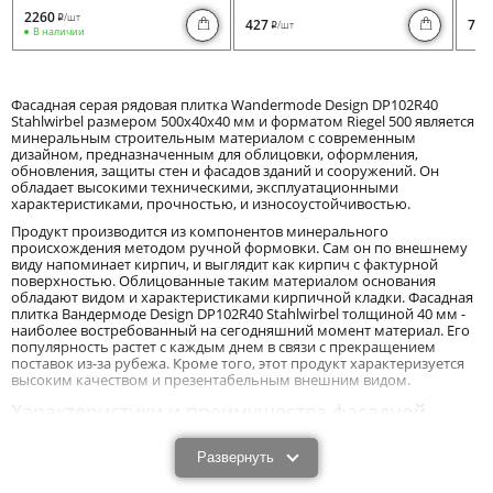
2260
/шт
i
427
730
/шт
i
В наличии
Фасадная серая рядовая плитка Wandermode Design DP102R40
Stahlwirbel размером 500x40x40 мм и форматом Riegel 500 является
минеральным строительным материалом с современным
дизайном, предназначенным для облицовки, оформления,
обновления, защиты стен и фасадов зданий и сооружений. Он
обладает высокими техническими, эксплуатационными
характеристиками, прочностью, и износоустойчивостью.
Продукт производится из компонентов минерального
происхождения методом ручной формовки. Сам он по внешнему
виду напоминает кирпич, и выглядит как кирпич с фактурной
поверхностью. Облицованные таким материалом основания
обладают видом и характеристиками кирпичной кладки. Фасадная
плитка Вандермоде Design DP102R40 Stahlwirbel толщиной 40 мм -
наиболее востребованный на сегодняшний момент материал. Его
популярность растет с каждым днем в связи с прекращением
поставок из-за рубежа. Кроме того, этот продукт характеризуется
высоким качеством и презентабельным внешним видом.
Характеристики и преимущества фасадной
плитки Wandermode Design DP102R40
Stahlwirbel толщиной 40 мм.
Развернуть
Фасадная серая рядовая плитка Wandermode Design DP102R40