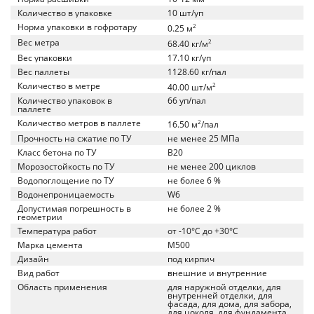
Количество в упаковке
10 шт/уп
Норма упаковки в гофротару
2
0.25 м
Вес метра
2
68.40 кг/м
Вес упаковки
17.10 кг/уп
Вес паллеты
1128.60 кг/пал
Количество в метре
2
40.00 шт/м
Количество упаковок в
66 уп/пал
паллете
Количество метров в паллете
2
16.50 м
/пал
Прочность на сжатие по ТУ
не менее 25 МПа
Класс бетона по ТУ
B20
Морозостойкость по ТУ
не менее 200 циклов
Водопоглощение по ТУ
не более 6 %
Водонепроницаемость
W6
Допустимая погрешность в
не более 2 %
геометрии
Температура работ
от -10°C до +30°C
Марка цемента
M500
Дизайн
под кирпич
Вид работ
внешние и внутренние
Область применения
для наружной отделки, для
внутренней отделки, для
фасада, для дома, для забора,
для цоколя, для фундамента,