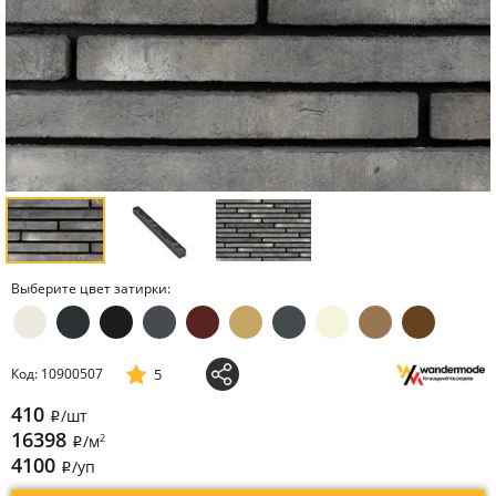
Выберите цвет затирки:
5
Код: 10900507
410
/шт
i
16398
2
/м
i
4100
/уп
i