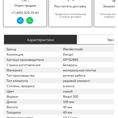
Отдел продаж
Рассчитать доставку
Заказать
+7 (495) 929-70-81
Предложим оптимальные
Поможем вам в
условия доставки
подборе ма
Характеристики
Текст
Бренд
Wandermode
Коллекция
Design
Артикул производителя
DP102R40
Страна изготовления
Беларусь
Материал
минеральная плитка
Тип производства
ручная работа
Тип элемента
рядовой элемент
Степень прокраса
в массе
Цвет
серый
Формат
Riegel 500
Длина
500 мм
Высота
40 мм
Толщина
40 мм
Норма расшивки
10-12 мм