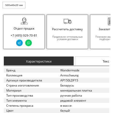
500x40x20 мм
Отдел продаж
Рассчитать доставку
Заказать
+7 (495) 929-70-81
Предложим оптимальные
Поможем вам в
условия доставки
подборе ма
Характеристики
Текст
Бренд
Wandermode
Коллекция
Armschwung
Артикул производителя
AP150LDF15
Страна изготовления
Беларусь
Материал
минеральная плитка
Тип производства
ручная работа
Тип элемента
рядовой элемент
Степень прокраса
в массе
Цвет
белый