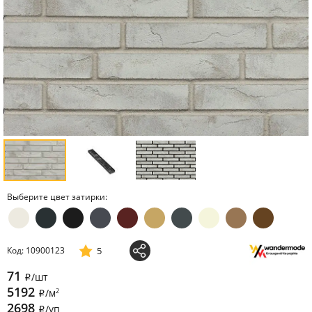
Выберите цвет затирки:
5
Код: 10900123
71
/шт
i
5192
2
/м
i
2698
/уп
i