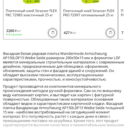
Плиточный клей Strasser FLEX
Плиточный клей Strasser FLEX
Пли
FKC 72983 эластичный 25 кг
FKO 72997 оптимальный 25 кг
FKB 
2260
/шт
i
427
730
/шт
i
В наличии
Фасадная белая рядовая плитка Wandermode Armschwung
AP150LDF15 Weibe Seide размером 290x50x15 мм и форматом LDF
является минеральным строительным материалом с современным
дизайном, предназначенным для облицовки, оформления,
обновления, защиты стен и фасадов зданий и сооружений. Он
обладает высокими техническими, эксплуатационными
характеристиками, прочностью, и износоустойчивостью.
Продукт производится из компонентов минерального
происхождения методом ручной формовки. Сам он по внешнему
виду напоминает кирпич, и выглядит как кирпич с фактурной
поверхностью. Облицованные таким материалом основания
обладают видом и характеристиками кирпичной кладки. Фасадная
плитка Вандермоде Armschwung AP150LDF15 Weibe Seide толщиной
15 мм - наиболее востребованный на сегодняшний момент
материал. Его популярность растет с каждым днем в связи с
прекращением поставок из-за рубежа. Кроме того, этот продукт
характеризуется высоким качеством и презентабельным внешним