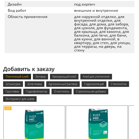
Дизайн
под кирпич
Вид работ
внешние и внутренние
Область применения
для наружной отделки, для
внутренней отделки, для
фасада, для дома, для забора,
для цоколя, для фундамента,
для крыльца, для камина, для
балкона, для печи, для бани,
для кухни, для ванной, в
квартиру, для стен, для улицы,
для террасы, на дверь, на
стену
Добавить к заказу
Плиточный клей
Затирка
Армирующий клей
Клей для утеплителя
Штукатурка
Шпатлевка
Адгезионный раствор
Гидроизоляция
Стеклосетка
Грунтовка
Гидрофобизатор
Очиститель
Строительная добавка
Инструмент для швов
ХИТ