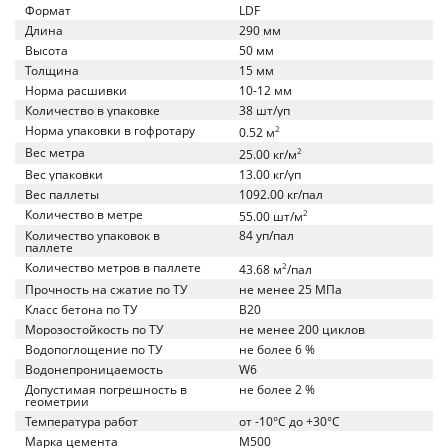
Формат
LDF
Длина
290 мм
Высота
50 мм
Толщина
15 мм
Норма расшивки
10-12 мм
Количество в упаковке
38 шт/уп
Норма упаковки в гофротару
2
0.52 м
Вес метра
2
25.00 кг/м
Вес упаковки
13.00 кг/уп
Вес паллеты
1092.00 кг/пал
Количество в метре
2
55.00 шт/м
Количество упаковок в
84 уп/пал
паллете
Количество метров в паллете
2
43.68 м
/пал
Прочность на сжатие по ТУ
не менее 25 МПа
Класс бетона по ТУ
B20
Морозостойкость по ТУ
не менее 200 циклов
Водопоглощение по ТУ
не более 6 %
Водонепроницаемость
W6
Допустимая погрешность в
не более 2 %
геометрии
Температура работ
от -10°C до +30°C
Марка цемента
M500