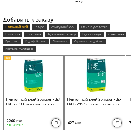
стену
Добавить к заказу
Плиточный клей
Затирка
Армирующий клей
Клей для утеплителя
Штукатурка
Шпатлевка
Адгезионный раствор
Гидроизоляция
Стеклосетка
Грунтовка
Гидрофобизатор
Очиститель
Строительная добавка
Инструмент для швов
ХИТ
Плиточный клей Strasser FLEX
Плиточный клей Strasser FLEX
Пли
FKC 72983 эластичный 25 кг
FKO 72997 оптимальный 25 кг
FKB 
2260
/шт
i
427
730
/шт
i
В наличии