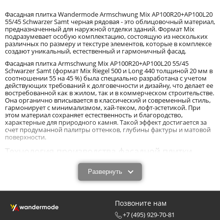
Фасадная плитка Wandermode Armschwung Mix AP100R20+AP100L20
55/45 Schwarzer Samt черная рядовая - это облицовочный материал,
предназначенный для наружной отделки зданий. Формат Mix
подразумевает особую комплектацию, состоящую из нескольких
различных по размеру и текстуре элементов, которые в комплексе
создают уникальный, естественный и гармоничный фасад.
Фасадная плитка Armschwung Mix AP100R20+AP100L20 55/45
Schwarzer Samt (формат Mix Riegel 500 и Long 440 толщиной 20 мм в
соотношении 55 на 45 %) была специально разработана с учетом
действующих требований к долговечности и дизайну, что делает ее
востребованной как в жилом, так и в коммерческом строительстве.
Она органично вписывается в классический и современный стиль,
гармонирует с минимализмом, хай-теком, лофт-эстетикой. При
этом материал сохраняет естественность и благородство,
характерные для природного камня. Такой эффект достигается за
счет продуманной палитры оттенков, глубины фактуры и матовой
поверхности.
Технология производства фасадной плитки
Wandermode Armschwung Mix
AP100R20+AP100L20 55/45 Schwarzer Samt и ее
Развернуть
эксплуатационные характеристики.
В производстве фасадной плитки Armschwung Mix
Позвоните нам
AP100R20+AP100L20 55/45 Schwarzer Samt используются только
современные технологии и экологически безопасные материалы,
+7 (495) 929-70-81
что гарантирует долговечность покрытия и его устойчивость к