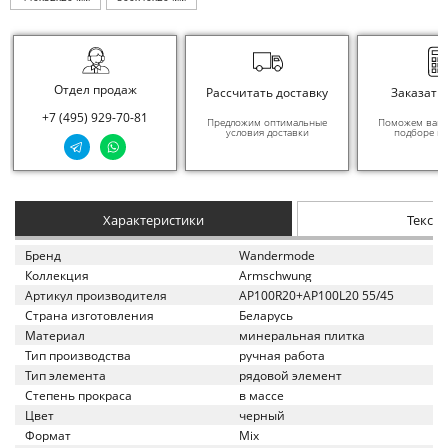
Отдел продаж
Рассчитать доставку
Заказать
+7 (495) 929-70-81
Предложим оптимальные
Поможем вам в
условия доставки
подборе ма
Характеристики
Текст
Бренд
Wandermode
Коллекция
Armschwung
Артикул производителя
AP100R20+AP100L20 55/45
Страна изготовления
Беларусь
Материал
минеральная плитка
Тип производства
ручная работа
Тип элемента
рядовой элемент
Степень прокраса
в массе
Цвет
черный
Формат
Mix