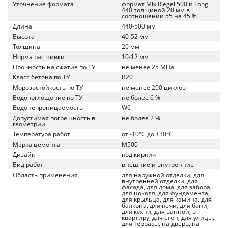
Уточнение формата
формат Mix Riegel 500 и Long
440 толщиной 20 мм в
соотношении 55 на 45 %
Длина
440-500 мм
Высота
40-52 мм
Толщина
20 мм
Норма расшивки
10-12 мм
Прочность на сжатие по ТУ
не менее 25 МПа
Класс бетона по ТУ
B20
Морозостойкость по ТУ
не менее 200 циклов
Водопоглощение по ТУ
не более 6 %
Водонепроницаемость
W6
Допустимая погрешность в
не более 2 %
геометрии
Температура работ
от -10°C до +30°C
Марка цемента
M500
Дизайн
под кирпич
Вид работ
внешние и внутренние
Область применения
для наружной отделки, для
внутренней отделки, для
фасада, для дома, для забора,
для цоколя, для фундамента,
для крыльца, для камина, для
балкона, для печи, для бани,
для кухни, для ванной, в
квартиру, для стен, для улицы,
для террасы, на дверь, на