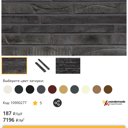
Выберите цвет затирки:
5
Код: 10900277
187
/шт
i
7196
2
/м
i