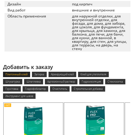
Дизайн
под кирпич
Вид работ
внешние и внутренние
Область применения
для наружной отделки, для
внутренней отделки, для
фасада, для дома, для забора,
для цоколя, для фундамента,
для крыльца, для камина, для
балкона, для печи, для бани,
для кухни, для ванной, в
квартиру, для стен, для улицы,
для террасы, на дверь, на
стену
Добавить к заказу
Плиточный клей
Затирка
Армирующий клей
Клей для утеплителя
Штукатурка
Шпатлевка
Адгезионный раствор
Гидроизоляция
Стеклосетка
Грунтовка
Гидрофобизатор
Очиститель
Строительная добавка
Инструмент для швов
ХИТ