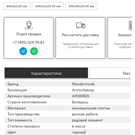
440x52x20 мм
440x52x20-50 мм
500x40x20-40 мм
Отдел продаж
Рассчитать доставку
Заказать
+7 (495) 929-70-81
Предложим оптимальные
Поможем вам в
условия доставки
подборе ма
Характеристики
Текст
Бренд
Wandermode
Коллекция
Armschwung
Артикул производителя
AP090R20
Страна изготовления
Беларусь
Материал
минеральная плитка
Тип производства
ручная работа
Тип элемента
рядовой элемент
Степень прокраса
в массе
Цвет
черный