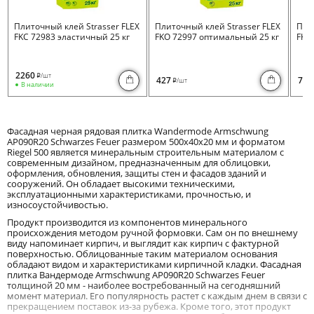
Плиточный клей Strasser FLEX
Плиточный клей Strasser FLEX
Пли
FKC 72983 эластичный 25 кг
FKO 72997 оптимальный 25 кг
FKB 
2260
/шт
i
427
730
/шт
i
В наличии
Фасадная черная рядовая плитка Wandermode Armschwung
AP090R20 Schwarzes Feuer размером 500x40x20 мм и форматом
Riegel 500 является минеральным строительным материалом с
современным дизайном, предназначенным для облицовки,
оформления, обновления, защиты стен и фасадов зданий и
сооружений. Он обладает высокими техническими,
эксплуатационными характеристиками, прочностью, и
износоустойчивостью.
Продукт производится из компонентов минерального
происхождения методом ручной формовки. Сам он по внешнему
виду напоминает кирпич, и выглядит как кирпич с фактурной
поверхностью. Облицованные таким материалом основания
обладают видом и характеристиками кирпичной кладки. Фасадная
плитка Вандермоде Armschwung AP090R20 Schwarzes Feuer
толщиной 20 мм - наиболее востребованный на сегодняшний
момент материал. Его популярность растет с каждым днем в связи с
прекращением поставок из-за рубежа. Кроме того, этот продукт