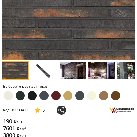
Выберите цвет затирки:
5
Код: 10900413
190
/шт
i
7601
2
/м
i
3800
/уп
i