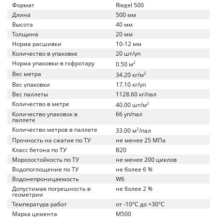
Формат
Riegel 500
Длина
500 мм
Высота
40 мм
Толщина
20 мм
Норма расшивки
10-12 мм
Количество в упаковке
20 шт/уп
Норма упаковки в гофротару
2
0.50 м
Вес метра
2
34.20 кг/м
Вес упаковки
17.10 кг/уп
Вес паллеты
1128.60 кг/пал
Количество в метре
2
40.00 шт/м
Количество упаковок в
66 уп/пал
паллете
Количество метров в паллете
2
33.00 м
/пал
Прочность на сжатие по ТУ
не менее 25 МПа
Класс бетона по ТУ
B20
Морозостойкость по ТУ
не менее 200 циклов
Водопоглощение по ТУ
не более 6 %
Водонепроницаемость
W6
Допустимая погрешность в
не более 2 %
геометрии
Температура работ
от -10°C до +30°C
Марка цемента
M500