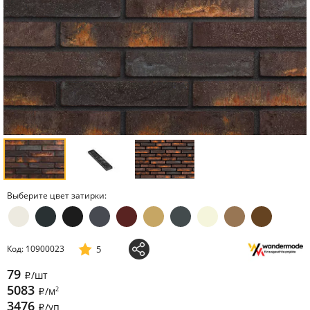
Выберите цвет затирки:
5
Код: 10900023
79
/шт
i
5083
2
/м
i
3476
/уп
i