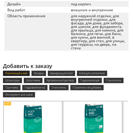
Дизайн
под кирпич
Вид работ
внешние и внутренние
Область применения
для наружной отделки, для
внутренней отделки, для
фасада, для дома, для забора,
для цоколя, для фундамента,
для крыльца, для камина, для
балкона, для печи, для бани,
для кухни, для ванной, в
квартиру, для стен, для улицы,
для террасы, на дверь, на
стену
Добавить к заказу
Плиточный клей
Затирка
Армирующий клей
Клей для утеплителя
Штукатурка
Шпатлевка
Адгезионный раствор
Гидроизоляция
Стеклосетка
Грунтовка
Гидрофобизатор
Очиститель
Строительная добавка
Инструмент для швов
ХИТ