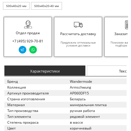
500x40x20 мм
500x40x20-40 мм
Отдел продаж
Рассчитать доставку
Заказать
+7 (495) 929-70-81
Предложим оптимальные
Поможем вам в
условия доставки
подборе ма
Характеристики
Текст
Бренд
Wandermode
Коллекция
Armschwung
Артикул производителя
AP060DF15
Страна изготовления
Беларусь
Материал
минеральная плитка
Тип производства
ручная работа
Тип элемента
рядовой элемент
Степень прокраса
в массе
Цвет
коричневый