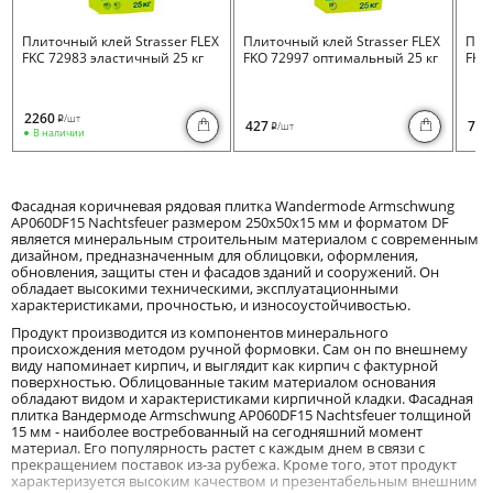
Плиточный клей Strasser FLEX
Плиточный клей Strasser FLEX
Пли
FKC 72983 эластичный 25 кг
FKO 72997 оптимальный 25 кг
FKB 
2260
/шт
i
427
730
/шт
i
В наличии
Фасадная коричневая рядовая плитка Wandermode Armschwung
AP060DF15 Nachtsfeuer размером 250x50x15 мм и форматом DF
является минеральным строительным материалом с современным
дизайном, предназначенным для облицовки, оформления,
обновления, защиты стен и фасадов зданий и сооружений. Он
обладает высокими техническими, эксплуатационными
характеристиками, прочностью, и износоустойчивостью.
Продукт производится из компонентов минерального
происхождения методом ручной формовки. Сам он по внешнему
виду напоминает кирпич, и выглядит как кирпич с фактурной
поверхностью. Облицованные таким материалом основания
обладают видом и характеристиками кирпичной кладки. Фасадная
плитка Вандермоде Armschwung AP060DF15 Nachtsfeuer толщиной
15 мм - наиболее востребованный на сегодняшний момент
материал. Его популярность растет с каждым днем в связи с
прекращением поставок из-за рубежа. Кроме того, этот продукт
характеризуется высоким качеством и презентабельным внешним