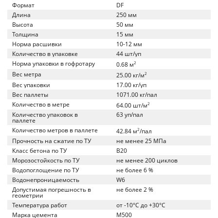
Формат
DF
Длина
250 мм
Высота
50 мм
Толщина
15 мм
Норма расшивки
10-12 мм
Количество в упаковке
44 шт/уп
Норма упаковки в гофротару
2
0.68 м
Вес метра
2
25.00 кг/м
Вес упаковки
17.00 кг/уп
Вес паллеты
1071.00 кг/пал
Количество в метре
2
64.00 шт/м
Количество упаковок в
63 уп/пал
паллете
Количество метров в паллете
2
42.84 м
/пал
Прочность на сжатие по ТУ
не менее 25 МПа
Класс бетона по ТУ
B20
Морозостойкость по ТУ
не менее 200 циклов
Водопоглощение по ТУ
не более 6 %
Водонепроницаемость
W6
Допустимая погрешность в
не более 2 %
геометрии
Температура работ
от -10°C до +30°C
Марка цемента
M500