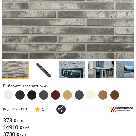
Выберите цвет затирки:
5
Код: 10900426
373
/шт
i
14910
2
/м
i
3730
/уп
i