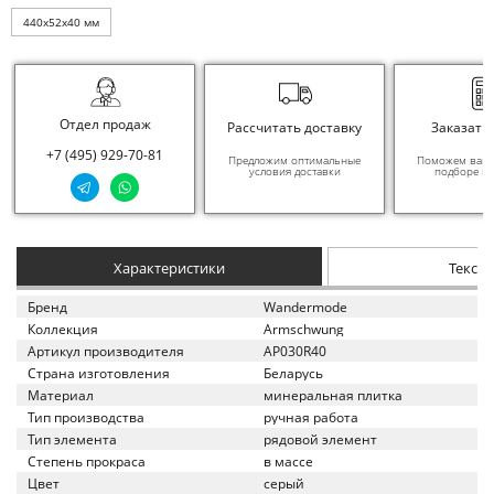
440x52x40 мм
Отдел продаж
Рассчитать доставку
Заказать
+7 (495) 929-70-81
Предложим оптимальные
Поможем вам в
условия доставки
подборе ма
Характеристики
Текст
Бренд
Wandermode
Коллекция
Armschwung
Артикул производителя
AP030R40
Страна изготовления
Беларусь
Материал
минеральная плитка
Тип производства
ручная работа
Тип элемента
рядовой элемент
Степень прокраса
в массе
Цвет
серый