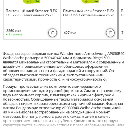
Плиточный клей Strasser FLEX
Плиточный клей Strasser FLEX
Пли
FKC 72983 эластичный 25 кг
FKO 72997 оптимальный 25 кг
FKB 
2260
/шт
i
427
730
/шт
i
В наличии
Фасадная серая рядовая плитка Wandermode Armschwung AP030R40
Weibe Asche размером 500x40x40 мм и форматом Riegel 500
является минеральным строительным материалом с современным
дизайном, предназначенным для облицовки, оформления,
обновления, защиты стен и фасадов зданий и сооружений. Он
обладает высокими техническими, эксплуатационными
характеристиками, прочностью, и износоустойчивостью.
Продукт производится из компонентов минерального
происхождения методом ручной формовки. Сам он по внешнему
виду напоминает кирпич, и выглядит как кирпич с фактурной
поверхностью. Облицованные таким материалом основания
обладают видом и характеристиками кирпичной кладки. Фасадная
плитка Вандермоде Armschwung AP030R40 Weibe Asche толщиной
40 мм - наиболее востребованный на сегодняшний момент
материал. Его популярность растет с каждым днем в связи с
прекращением поставок из-за рубежа. Кроме того, этот продукт
характеризуется высоким качеством и презентабельным внешним