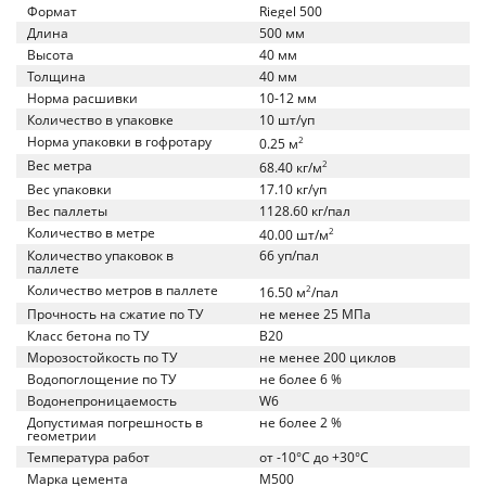
Формат
Riegel 500
Длина
500 мм
Высота
40 мм
Толщина
40 мм
Норма расшивки
10-12 мм
Количество в упаковке
10 шт/уп
Норма упаковки в гофротару
2
0.25 м
Вес метра
2
68.40 кг/м
Вес упаковки
17.10 кг/уп
Вес паллеты
1128.60 кг/пал
Количество в метре
2
40.00 шт/м
Количество упаковок в
66 уп/пал
паллете
Количество метров в паллете
2
16.50 м
/пал
Прочность на сжатие по ТУ
не менее 25 МПа
Класс бетона по ТУ
B20
Морозостойкость по ТУ
не менее 200 циклов
Водопоглощение по ТУ
не более 6 %
Водонепроницаемость
W6
Допустимая погрешность в
не более 2 %
геометрии
Температура работ
от -10°C до +30°C
Марка цемента
M500