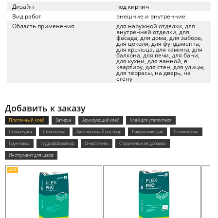
Дизайн
под кирпич
Вид работ
внешние и внутренние
Область применения
для наружной отделки, для
внутренней отделки, для
фасада, для дома, для забора,
для цоколя, для фундамента,
для крыльца, для камина, для
балкона, для печи, для бани,
для кухни, для ванной, в
квартиру, для стен, для улицы,
для террасы, на дверь, на
стену
Добавить к заказу
Плиточный клей
Затирка
Армирующий клей
Клей для утеплителя
Штукатурка
Шпатлевка
Адгезионный раствор
Гидроизоляция
Стеклосетка
Грунтовка
Гидрофобизатор
Очиститель
Строительная добавка
Инструмент для швов
ХИТ