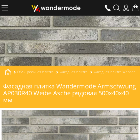
Облицовочная плитка
Фасадная плитка
Фасадная плитка Wandermode Armschwung
AP030R40 Weibe Asche рядовая 500x40x40
мм