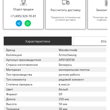
Отдел продаж
Рассчитать доставку
Заказать
+7 (495) 929-70-81
Предложим оптимальные
Поможем вам в
условия доставки
подборе ма
Характеристики
Отзы
Бренд
Wandermode
Коллекция
Armschwung
Артикул производителя
AP010DF30
Страна изготовления
Беларусь
Материал
минеральная плитка
Тип производства
ручная работа
Тип элемента
рядовой элемент
Степень прокраса
в массе
Цвет
белый
Формат
DF
Длина
250 мм
Высота
50 мм
Толщина
30 мм