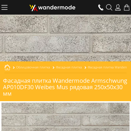
Облицовочная плитка
Фасадная плитка
Фасадная плитка Wandermode Armschwung
AP010DF30 Weibes Mus рядовая 250x50x30
мм