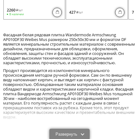
2260
/шт
i
427
730
/шт
i
В наличии
Фасадная белая рядовая плитка Wandermode Armschwung
AP010DF30 Weibes Mus размером 250x50x30 мм и форматом DF
является минеральным строительным материалом с современным
дизайном, предназначенным для облицовки, оформления,
обновления, защиты стен и фасадов зданий и сооружений. Он
обладает высокими техническими, эксплуатационными
характеристиками, прочностью, и износоустойчивостью.
Продукт производится из компонентов минерального
происхождения методом ручной формовки. Сам он по внешнему
виду напоминает кирпич, и выглядит как кирпич с фактурной
поверхностью. Облицованные таким материалом основания
обладают видом и характеристиками кирпичной кладки. Фасадная
плитка Вандермоде Armschwung AP010DF30 Weibes Mus толщиной
30 мм - наиболее востребованный на сегодняшний момент
материал. Его популярность растет с каждым днем в связи с
прекращением поставок из-за рубежа. Кроме того, этот продукт
характеризуется высоким качеством и презентабельным внешним
видом.
Характеристики и преимущества фасадной
плитки Wandermode Armschwung AP010DF30
Развернуть