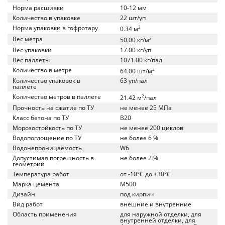
Норма расшивки
10-12 мм
Количество в упаковке
22 шт/уп
Норма упаковки в гофротару
2
0.34 м
Вес метра
2
50.00 кг/м
Вес упаковки
17.00 кг/уп
Вес паллеты
1071.00 кг/пал
Количество в метре
2
64.00 шт/м
Количество упаковок в
63 уп/пал
паллете
Количество метров в паллете
2
21.42 м
/пал
Прочность на сжатие по ТУ
не менее 25 МПа
Класс бетона по ТУ
B20
Морозостойкость по ТУ
не менее 200 циклов
Водопоглощение по ТУ
не более 6 %
Водонепроницаемость
W6
Допустимая погрешность в
не более 2 %
геометрии
Температура работ
от -10°C до +30°C
Марка цемента
M500
Дизайн
под кирпич
Вид работ
внешние и внутренние
Область применения
для наружной отделки, для
внутренней отделки, для