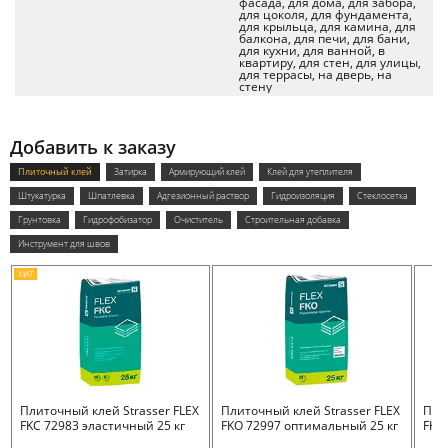
фасада, для дома, для забора,
для цоколя, для фундамента,
для крыльца, для камина, для
балкона, для печи, для бани,
для кухни, для ванной, в
квартиру, для стен, для улицы,
для террасы, на дверь, на
стену
Добавить к заказу
Плиточный клей
Затирка
Армирующий клей
Клей для утеплителя
Штукатурка
Шпатлевка
Адгезионный раствор
Гидроизоляция
Стеклосетка
Грунтовка
Гидрофобизатор
Очиститель
Строительная добавка
Инструмент для швов
ХИТ
Плиточный клей Strasser FLEX
Плиточный клей Strasser FLEX
Пли
FKC 72983 эластичный 25 кг
FKO 72997 оптимальный 25 кг
FKB 