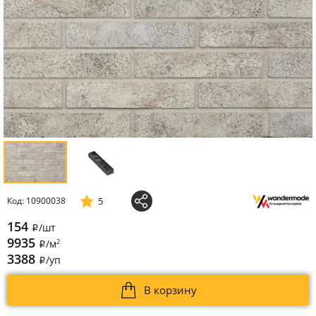
5
Код: 10900038
154
/шт
i
9935
2
/м
i
3388
/уп
i
В корзину