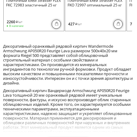
Плиточный клей Strasser FLEX
Плиточный клей Strasser FLEX
Пли
FKC 72983 эластичный 25 кг
FKO 72997 оптимальный 25 кг
FKB 
2260
/шт
i
427
730
/шт
i
В наличии
Декоративный оранжевый рядовой кирпич Wandermode
Armschwung AP050R20 Feurige Lava размером 500x40x20 мм
формата Riegel 500 представляет собой облицовочный
строительный материал с особыми свойствами и
характеристиками. Он производится из минеральных
ингредиентов по технологии ручной формовки. Продукт обладает
высоким качеством и повышенными показателями прочности и
износоустойчивости. Интересен он и с точки зрения архитектуры и
дизайна.
Декоративный кирпич Вандермоде Armschwung AP050R20 Feurige
Lava толщиной 20 мм оранжевый рядовой имеет уникальные
поверхности, фактуры, и искусно воспроизводит облик старинных
облицовочных изделий. Кроме того, он характеризуется особыми
техническими параметрами, эксплуатационными
характеристиками, надежно защищает и укрепляет облицованные
поверхности. Материал применяется для декорирования и
облицовки различных поверхностей при наружных и внутренних
работах. Этот минеральный продукт является одним из самых
популярных трендов в области современного строительства,
архитектуры, и оформления интерьеров.