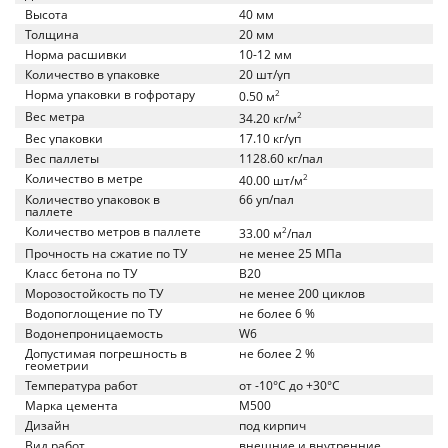
Высота
40 мм
Толщина
20 мм
Норма расшивки
10-12 мм
Количество в упаковке
20 шт/уп
Норма упаковки в гофротару
2
0.50 м
Вес метра
2
34.20 кг/м
Вес упаковки
17.10 кг/уп
Вес паллеты
1128.60 кг/пал
Количество в метре
2
40.00 шт/м
Количество упаковок в
66 уп/пал
паллете
Количество метров в паллете
2
33.00 м
/пал
Прочность на сжатие по ТУ
не менее 25 МПа
Класс бетона по ТУ
B20
Морозостойкость по ТУ
не менее 200 циклов
Водопоглощение по ТУ
не более 6 %
Водонепроницаемость
W6
Допустимая погрешность в
не более 2 %
геометрии
Температура работ
от -10°C до +30°C
Марка цемента
M500
Дизайн
под кирпич
Вид работ
внешние и внутренние