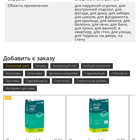
Область применения
для наружной отделки, для
внутренней отделки, для
фасада, для дома, для забора,
для цоколя, для фундамента,
для крыльца, для камина, для
балкона, для печи, для бани,
для кухни, для ванной, в
квартиру, для стен, для улицы,
для террасы, на дверь, на
стену
Добавить к заказу
Плиточный клей
Затирка
Армирующий клей
Клей для утеплителя
Штукатурка
Шпатлевка
Адгезионный раствор
Гидроизоляция
Стеклосетка
Грунтовка
Гидрофобизатор
Очиститель
Строительная добавка
Инструмент для швов
ХИТ