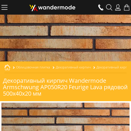
Облицовочная плитка
Декоративный кирпич
Декоративный кирпич Wandermode
Armschwung AP050R20 Feurige Lava рядовой
500x40x20 мм