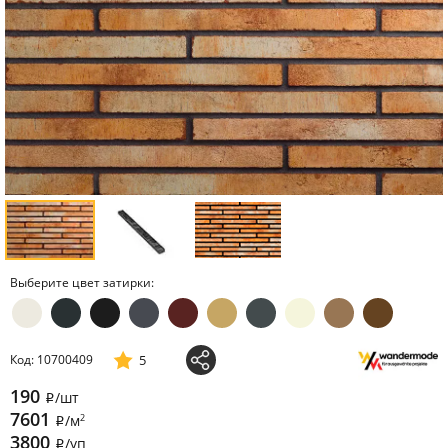
Выберите цвет затирки:
5
Код: 10700409
190
/шт
i
7601
2
/м
i
3800
/уп
i