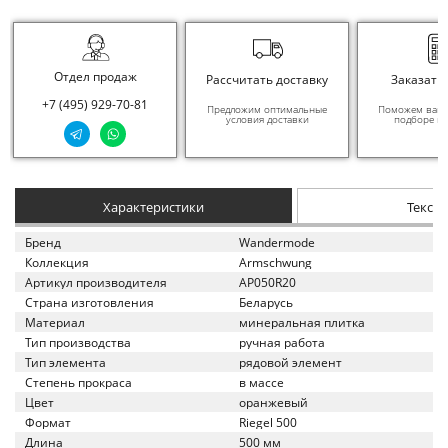
Отдел продаж
Рассчитать доставку
Заказать
+7 (495) 929-70-81
Предложим оптимальные
Поможем вам в
условия доставки
подборе ма
Характеристики
Текст
Бренд
Wandermode
Коллекция
Armschwung
Артикул производителя
AP050R20
Страна изготовления
Беларусь
Материал
минеральная плитка
Тип производства
ручная работа
Тип элемента
рядовой элемент
Степень прокраса
в массе
Цвет
оранжевый
Формат
Riegel 500
Длина
500 мм